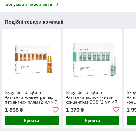
Всі умови повернення
Подібні товари компанії
Skeyndor UniqCure –
Skeyndor UniqCure –
Skey
Активний концентрат від
Активний заспокійливий
Акти
пігментних плям (2 мл × 7
концентрат SOS (2 мл × 7
конц
ампул)
ампул)
× 7 
1 898
1 379
1 9
₴
₴
Купити
Купити