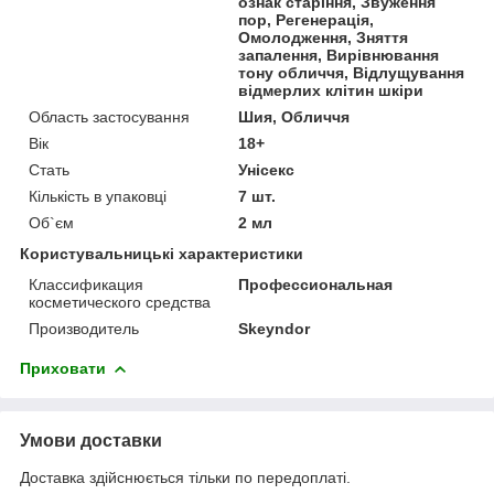
ознак старіння, Звуження
пор, Регенерація,
Омолодження, Зняття
запалення, Вирівнювання
тону обличчя, Відлущування
відмерлих клітин шкіри
Область застосування
Шия, Обличчя
Вік
18+
Стать
Унісекс
Кількість в упаковці
7 шт.
Об`єм
2 мл
Користувальницькі характеристики
Классификация
Профессиональная
косметического средства
Производитель
Skeyndor
Приховати
Умови доставки
Доставка здійснюється тільки по передоплаті.