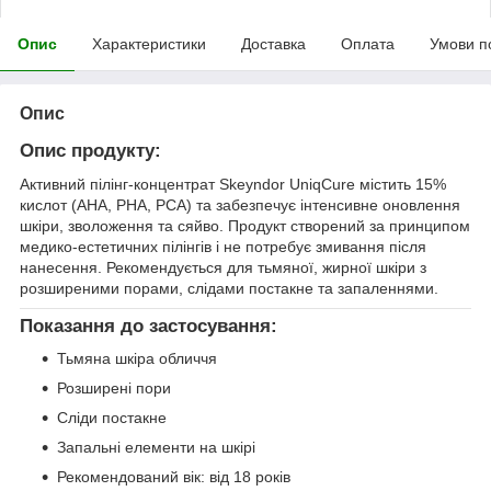
Опис
Характеристики
Доставка
Оплата
Умови п
Опис
Опис продукту:
Активний пілінг-концентрат Skeyndor UniqCure містить 15%
кислот (AHA, PHA, PCA) та забезпечує інтенсивне оновлення
шкіри, зволоження та сяйво. Продукт створений за принципом
медико-естетичних пілінгів і не потребує змивання після
нанесення. Рекомендується для тьмяної, жирної шкіри з
розширеними порами, слідами постакне та запаленнями.
Показання до застосування:
Тьмяна шкіра обличчя
Розширені пори
Сліди постакне
Запальні елементи на шкірі
Рекомендований вік: від 18 років