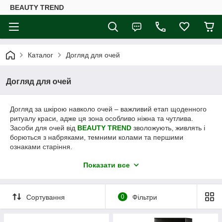
BEAUTY TREND
Каталог
Догляд для очей
Догляд для очей
Догляд за шкірою навколо очей – важливий етап щоденного
ритуалу краси, адже ця зона особливо ніжна та чутлива.
Засоби для очей від
BEAUTY TREND
зволожують, живлять і
борються з набряками, темними колами та першими
ознаками старіння.
Наша професійна косметика для очей:
Показати все
підходить для всіх типів шкіри,
делікатно доглядає за ніжною шкірою,
Сортування
0
Фільтри
зменшує зморшки та ознаки втоми,
підсилює ефект
кремів
та
сироваток
для обличчя.