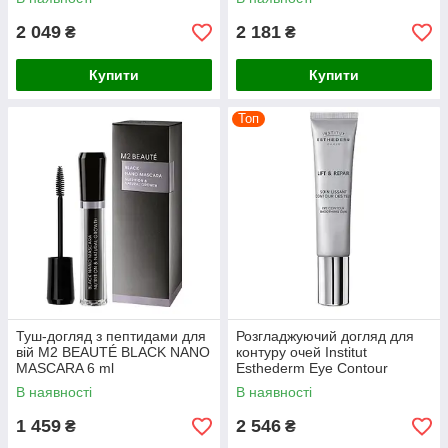
2 049
2 181
₴
₴
Купити
Купити
Топ
Туш-догляд з пептидами для
Розгладжуючий догляд для
вій M2 BEAUTÉ BLACK NANO
контуру очей Institut
MASCARA 6 ml
Esthederm Eye Contour
Smoothing Cream Lift&Repair
В наявності
В наявності
1 459
2 546
₴
₴