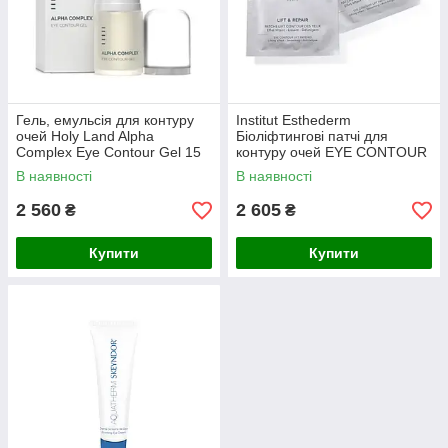
Гель, емульсія для контуру
Institut Esthederm
очей Holy Land Alpha
Біоліфтингові патчі для
Complex Eye Contour Gel 15
контуру очей EYE CONTOUR
мл
LIFT PATCHES 10 шт
В наявності
В наявності
2 560
2 605
₴
₴
Купити
Купити