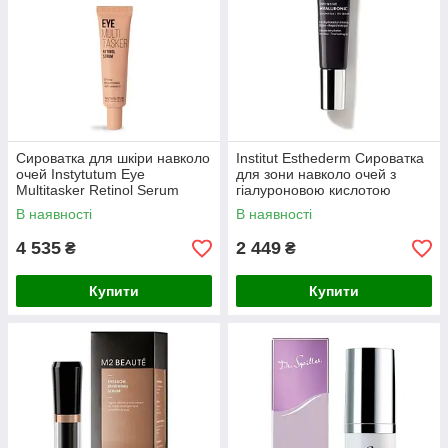
Сироватка для шкіри навколо
Institut Esthederm Сироватка
очей Instytutum Eye
для зони навколо очей з
Multitasker Retinol Serum
гіалуроновою кислотою
Intensive Hyaluronic Eye
В наявності
В наявності
Contour
4 535
2 449
₴
₴
Купити
Купити