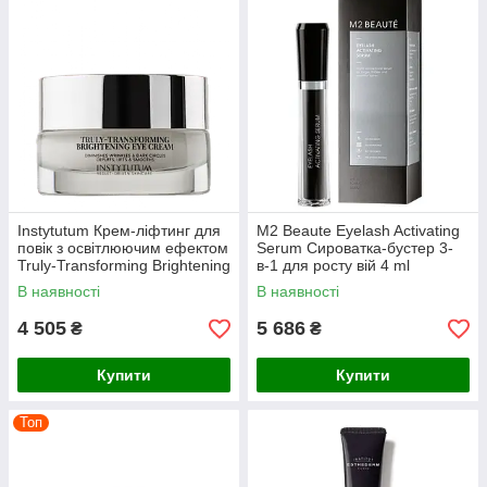
Обирайте оригінальні засоби для догляду за очима від
BEAUTY TREND
та насолоджуйтесь свіжим і сяючим
поглядом щодня.
Instytutum Крем-ліфтинг для
M2 Beaute Eyelash Activating
повік з освітлюючим ефектом
Serum Сироватка-бустер 3-
Truly-Transforming Brightening
в-1 для росту вій 4 ml
Eye Cream 15 ml
В наявності
В наявності
4 505
5 686
₴
₴
Купити
Купити
Топ