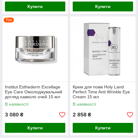
Купити
Купити
Топ
Institut Esthederm Excellage
Крем для повік Holy Land
Eye Care Омолоджувальний
Perfect Time Anti Wrinkle Eye
догляд навколо очей 15 мл
Cream 15 мл
В наявності
В наявності
3 080
2 858
₴
₴
Купити
Купити