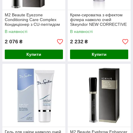
M2 Beaute Eyezone
Крем-сироватка з ефектом
Conditioning Care Complex
філера навколо очей
Кондиціонер з CU-пептидом
Skeyndor NEW CORRECTIVE
для вій та брів 8 ml
Expression Lines Filler Eye
В наявності
В наявності
Contour 15 ml
2 076
2 232
₴
₴
Купити
Купити
Гель для шкіри навколо очей
M2 Beaute Eyebrow Enhancer