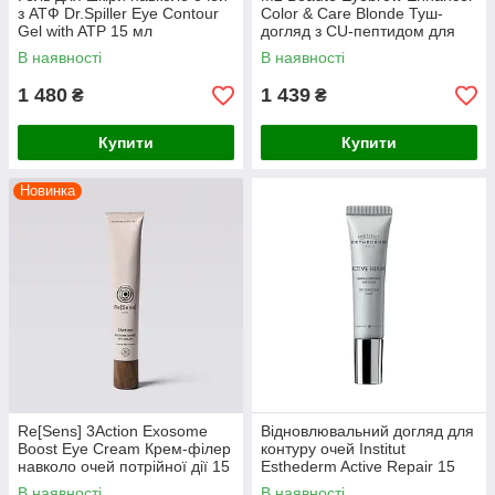
з АТФ Dr.Spiller Eye Contour
Color & Care Blonde Туш-
Gel with ATP 15 мл
догляд з CU-пептидом для
брів (блонд)
В наявності
В наявності
1 480
1 439
₴
₴
Купити
Купити
Новинка
Re[Sens] 3Action Exosome
Відновлювальний догляд для
Boost Eye Cream Крем-філер
контуру очей Institut
навколо очей потрійної дії 15
Esthederm Active Repair 15
ml
мл
В наявності
В наявності