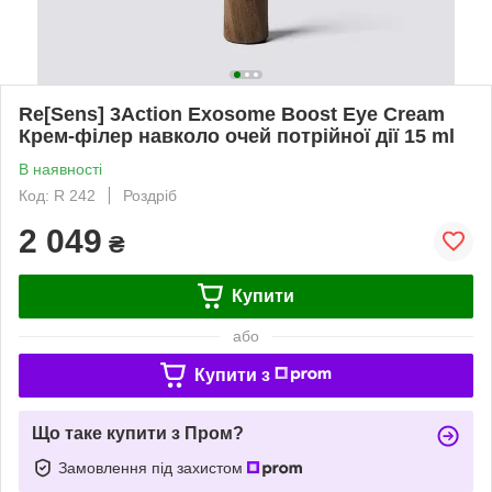
Re[Sens] 3Action Exosome Boost Eye Cream
Крем-філер навколо очей потрійної дії 15 ml
В наявності
Код: R 242
Роздріб
2 049
₴
Купити
або
Купити з
Що таке купити з Пром?
Замовлення під захистом