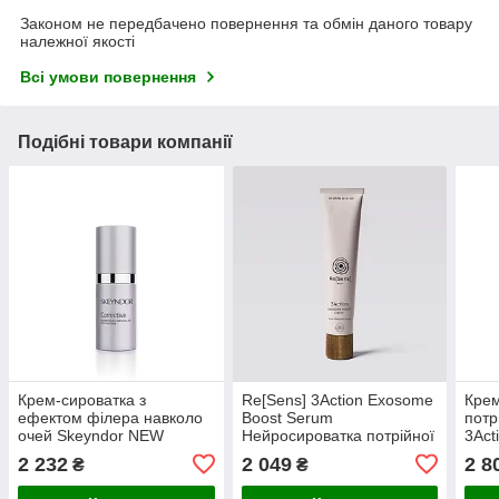
Законом не передбачено повернення та обмін даного товару
належної якості
Всі умови повернення
Подібні товари компанії
Крем-сироватка з
Re[Sens] 3Action Exosome
Крем
ефектом філера навколо
Boost Serum
потр
очей Skeyndor NEW
Нейросироватка потрійної
3Act
CORRECTIVE Expression
дії 30 ml
Crea
2 232
2 049
2 8
₴
₴
Lines Filler Eye Contour 15
ml