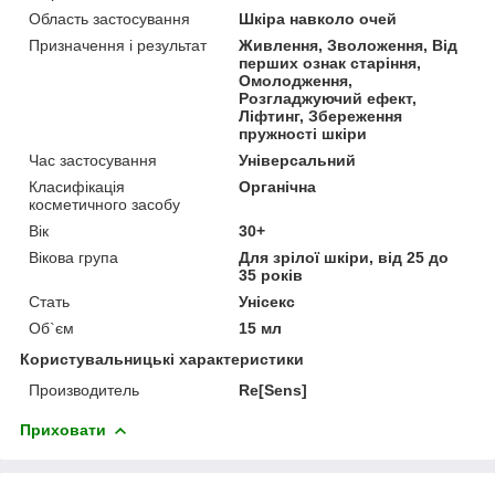
Область застосування
Шкіра навколо очей
Призначення і результат
Живлення, Зволоження, Від
перших ознак старіння,
Омолодження,
Розгладжуючий ефект,
Ліфтинг, Збереження
пружності шкіри
Час застосування
Універсальний
Класифікація
Органічна
косметичного засобу
Вік
30+
Вікова група
Для зрілої шкіри, від 25 до
35 років
Стать
Унісекс
Об`єм
15 мл
Користувальницькі характеристики
Производитель
Re[Sens]
Приховати