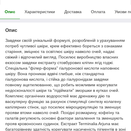
Опис
Характеристики
Доставка
Оплата
Умови п
Опис
Завдяки своїй унікальній формулі, розробленій з урахуванням
потреб чутливої шкіри, крем ефективно бореться з ознаками
старіння, зміцнює та освітлює шкіру навколо очей, надає
свіжий і відпочилий вигляд. Посилює виробництво власних
екзосом завдяки екстракту стовбурових клітин ягід годжі.
Спеціальна "філер-форма" гіалуронової кислоти наповнює
шкіру. Вона проникає вдвічі глибше, ніж стандартна
гіалуронова кислота, і стійка до гіалуронідази завдяки
повному ацетилюванню, що робить можливим корегувати
недосконалості шкіри та "підіймати" зморшки в кутках очей.
Комплекс органічних водоростей має дренажну дію та
васкулярну функцію за рахунок стимуляції синтезу колагену
капілярних стінок, що посилює мікроциркуляцію та зменшує
прояви втоми навколо очей. Похідні розмарину, кофеїну та
галатів регулюють основні фактори запалення та зменшують
прояв кровоносних судинок. Екстракт Terminalia Arjuna має
багаторівневу здатність корегувати насиченість пігментів в зоні