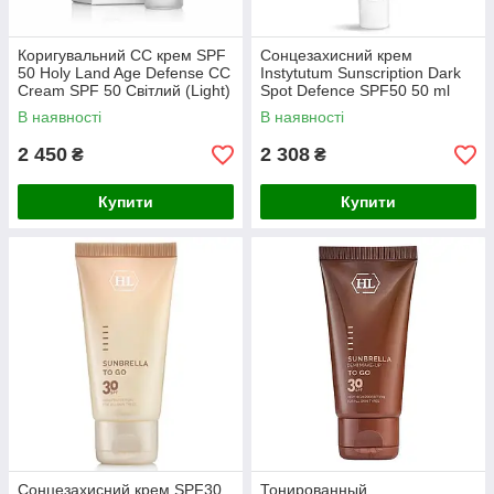
Коригувальний CC крем SPF
Сонцезахисний крем
50 Holy Land Age Defense CC
Instytutum Sunscription Dark
Cream SPF 50 Світлий (Light)
Spot Defence SPF50 50 ml
50 мл
В наявності
В наявності
2 450
2 308
₴
₴
Купити
Купити
Сонцезахисний крем SPF30
Тонированный