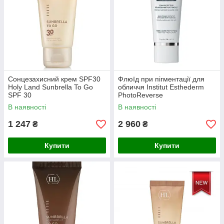
Сонцезахисний крем SPF30
Флюїд при пігментації для
Holy Land Sunbrella To Go
обличчя Institut Esthederm
SPF 30
PhotoReverse
В наявності
В наявності
1 247
2 960
₴
₴
Купити
Купити