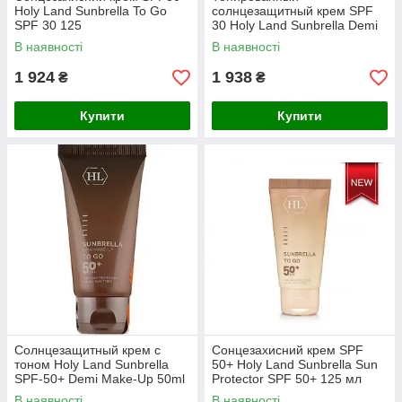
Holy Land Sunbrella To Go
солнцезащитный крем SPF
SPF 30 125
30 Holy Land Sunbrella Demi
Make-Up Sun Protector SPF
В наявності
В наявності
30 50 мл 125
1 924
1 938
₴
₴
Купити
Купити
Солнцезащитный крем с
Сонцезахисний крем SPF
тоном Holy Land Sunbrella
50+ Holy Land Sunbrella Sun
SPF-50+ Demi Make-Up 50ml
Protector SPF 50+ 125 мл
125
В наявності
В наявності