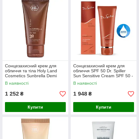
тілі.
Обирайте оригінальні сонцезахисні засоби від
BEAUTY
TREND
та насолоджуйтесь здоровою, доглянутою та
захищеною шкірою щодня.
Сонцезахисний крем для
Сонцезахисний крем для
обличчя та тіла Holy Land
обличчя SPF 50 Dr. Spiller
Cosmetics Sunbrella Demi
Sun Sensitive Cream SPF 50 -
Make-Up To Go SPF 30 із
50 мл
В наявності
В наявності
тоном
1 252
1 948
₴
₴
Купити
Купити