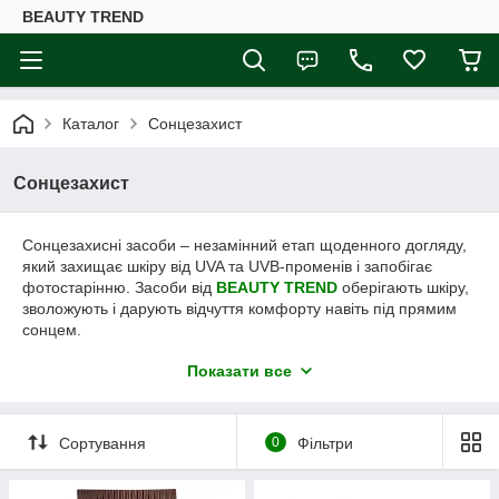
BEAUTY TREND
Каталог
Сонцезахист
Сонцезахист
Сонцезахисні засоби – незамінний етап щоденного догляду,
який захищає шкіру від UVA та UVB-променів і запобігає
фотостарінню. Засоби від
BEAUTY TREND
оберігають шкіру,
зволожують і дарують відчуття комфорту навіть під прямим
сонцем.
Наша професійна косметика для сонцезахисту:
Показати все
підходить для всіх типів шкіри,
забезпечує надійний захист від сонця,
Сортування
0
Фільтри
зволожує та запобігає сухості,
підходить для щоденного використання на обличчі та