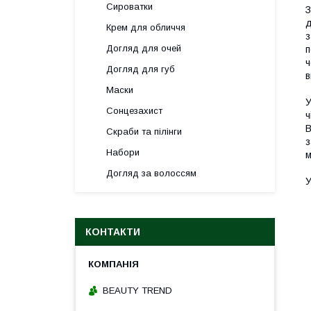
Сироватки
З
д
Крем для обличчя
з
Догляд для очей
п
ч
Догляд для губ
в
Маски
У
Сонцезахист
ч
В
Скраби та пілінги
з
Набори
м
Догляд за волоссям
У
КОНТАКТИ
BEAUTY TREND