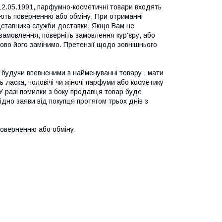
 12.05.1991, парфумно-косметичні товари входять 
ають поверненню або обміну. При отриманні 
дставника служби доставки. Якщо Вам не 
амовлення, поверніть замовлення кур'єру, або 
ово його замінимо. Претензії щодо зовнішнього 
 будучи впевненими в найменуванні товару , мати 
ласка, чоловічі чи жіночі парфуми або косметику 
У разі помилки з боку продавця товар буде 
дно заяви від покупця протягом трьох днів з 
 поверненню або обміну.