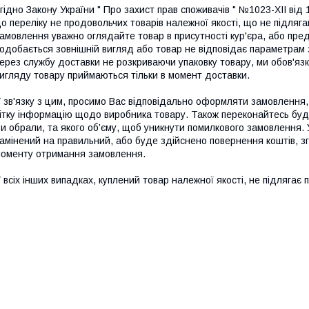
гідно Закону України " Про захист прав споживачів " №1023-XII від
о переліку не продовольчих товарів належної якості, що не підляг
амовлення уважно оглядайте товар в присутності кур'єра, або пре
одобається зовнішній вигляд або товар не відповідає параметрам з
ерез службу доставки не розкриваючи упаковку товару, ми обов'язк
игляду товару приймаються тільки в момент доставки.

 зв'язку з цим, просимо Вас відповідально оформляти замовлення,
ітку інформацію щодо виробника товару. Також переконайтесь будь-
и обрали, та якого об’єму, щоб уникнути помилкового замовлення. 
амінений на правильний, або буде здійснено повернення коштів, згі
оменту отримання замовлення.

 всіх інших випадках, куплений товар належної якості, не підлягає