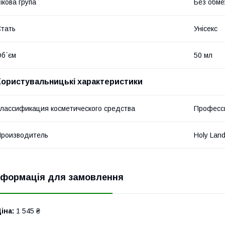
ікова група
Без обме
тать
Унісекс
б`єм
50 мл
Користувальницькі характеристики
лассификация косметического средства
Професс
роизводитель
Holy Lan
нформація для замовлення
іна:
1 545 ₴