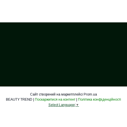
Сайт створений на маркетплейсі
Prom.ua
BEAUTY TREND |
Поскаржитися на контент
|
Політика конфіденційності
Select Language
▼