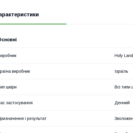
арактеристики
Основні
иробник
Holy Lan
раїна виробник
Ізраїль
ип шкіри
Всі типи 
ас застосування
Денний
ризначення і результат
Зволожен