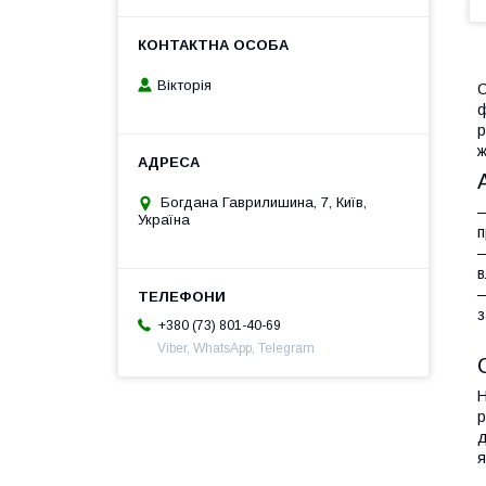
Вікторія
С
ф
р
ж
Богдана Гаврилишина, 7, Київ,
—
Україна
п
—
в
—
з
+380 (73) 801-40-69
Viber, WhatsApp, Telegram
Н
р
д
я