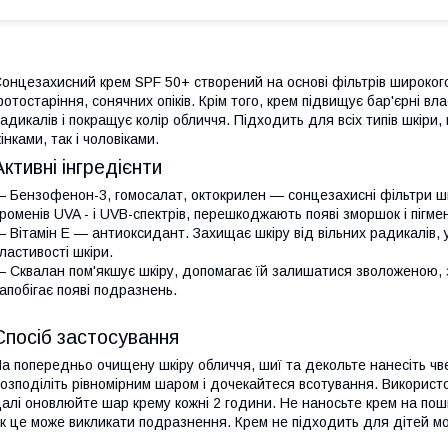
онцезахисний крем SPF 50+ створений на основі фільтрів широкого 
отостаріння, сонячних опіків. Крім того, крем підвищує бар'єрні вла
адикалів і покращує колір обличчя. Підходить для всіх типів шкіри,
інками, так і чоловіками.
Активні інгредієнти
 Бензофенон-3, гомосалат, октокрилен — сонцезахисні фільтри ши
роменів UVA - і UVB-спектрів, перешкоджають появі зморшок і пігме
 Вітамін E — антиоксидант. Захищає шкіру від вільних радикалів, 
ластивості шкіри.
 Сквалан пом'якшує шкіру, допомагає їй залишатися зволоженою, з
апобігає появі подразнень.
Спосіб застосування
а попередньо очищену шкіру обличчя, шиї та декольте нанесіть чве
озподіліть рівномірним шаром і дочекайтеся всотування. Використ
алі оновлюйте шар крему кожні 2 години. Не наносьте крем на пошк
к це може викликати подразнення. Крем не підходить для дітей мол