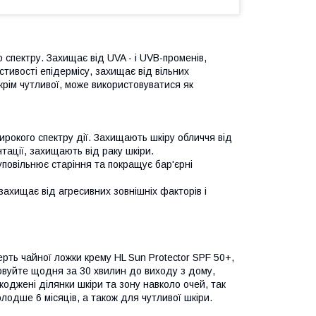
спектру. Захищає від UVA - і UVB-променів,
стивості епідермісу, захищає від вільних
 крім чутливої, може використовуватися як
рокого спектру дії. Захищають шкіру обличчя від
нтації, захищають від раку шкіри.
уповільнює старіння та покращує бар'єрні
ахищає від агресивних зовнішніх факторів і
рть чайної ложки крему HL Sun Protector SPF 50+,
овуйте щодня за 30 хвилин до виходу з дому,
оджені ділянки шкіри та зону навколо очей, так
одше 6 місяців, а також для чутливої шкіри.