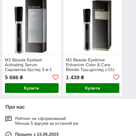
M2 Beaute Eyelash
M2 Beaute Eyebrow
Activating Serum
Enhancer Color & Care
Сироватка-бустер 3-в-1
Blonde Туш-догляд з CU-
для росту вій 4 ml
пептидом для брів (блонд)
5 686
1 439
₴
₴
Купити
Купити
Про нас
Рейтинг не сформований
Менше 5 відгуків за останній рік
Працює з 13.06.2023