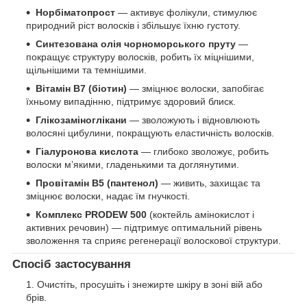
Норбіматопрост
— активує фолікули, стимулює
природний ріст волосків і збільшує їхню густоту.
Синтезована олія чорноморського пруту
—
покращує структуру волосків, робить їх міцнішими,
щільнішими та темнішими.
Вітамін B7 (біотин)
— зміцнює волоски, запобігає
їхньому випадінню, підтримує здоровий блиск.
Глікозаміноглікани
— зволожують і відновлюють
волосяні цибулини, покращують еластичність волосків.
Гіалуронова кислота
— глибоко зволожує, робить
волоски м’якими, гладенькими та доглянутими.
Провітамін B5 (пантенол)
— живить, захищає та
зміцнює волоски, надає їм гнучкості.
Комплекс PRODEW 500
(коктейль амінокислот і
активних речовин) — підтримує оптимальний рівень
зволоження та сприяє регенерації волоскової структури.
Спосіб застосування
Очистіть, просушіть і знежирте шкіру в зоні вій або
брів.