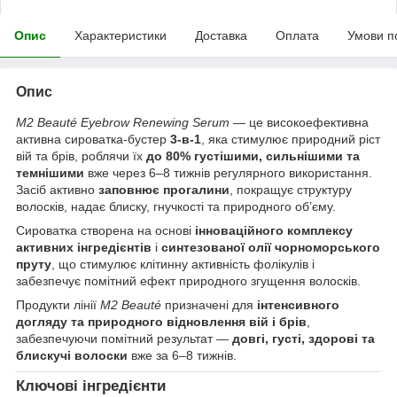
Опис
Характеристики
Доставка
Оплата
Умови п
Опис
M2 Beauté Eyebrow Renewing Serum
— це високоефективна
активна сироватка-бустер
3-в-1
, яка стимулює природний ріст
вій та брів, роблячи їх
до 80% густішими, сильнішими та
темнішими
вже через 6–8 тижнів регулярного використання.
Засіб активно
заповнює прогалини
, покращує структуру
волосків, надає блиску, гнучкості та природного об’єму.
Сироватка створена на основі
інноваційного комплексу
активних інгредієнтів
і
синтезованої олії чорноморського
пруту
, що стимулює клітинну активність фолікулів і
забезпечує помітний ефект природного згущення волосків.
Продукти лінії
M2 Beauté
призначені для
інтенсивного
догляду та природного відновлення вій і брів
,
забезпечуючи помітний результат —
довгі, густі, здорові та
блискучі волоски
вже за 6–8 тижнів.
Ключові інгредієнти