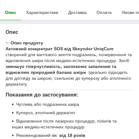
Опис
Характеристики
Доставка
Оплата
Умови п
Опис
✨
Опис продукту
Активний концентрат SOS від Skeyndor UniqCure
створений для миттєвого зняття подразнень, почервоніння та
відновлення шкіри після медико-естетичних процедур. Засіб
зменшує гіперчутливість, заспокоює запалення та
відновлює природний баланс шкіри
. Ідеально підходить
для догляду за шкірою, схильною до куперозу або атопічного
дерматиту.
Показання до застосування:
Чутлива або подразнена шкіра
Купероз, атопічний дерматит
Відновлення після лазерних процедур, пілінгів та
інших медико-естетичних процедур
Рекомендований вік:
від 18 років