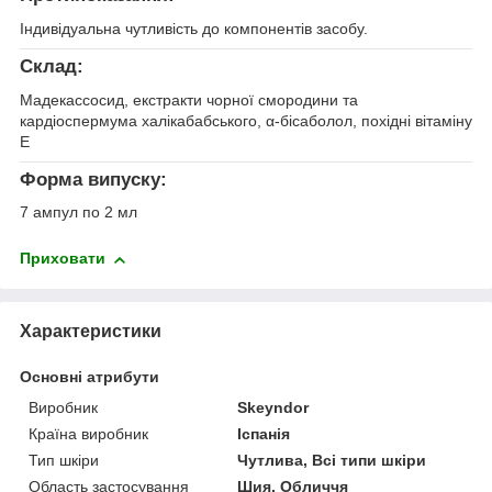
Індивідуальна чутливість до компонентів засобу.
Склад:
Мадекассосид, екстракти чорної смородини та
кардіоспермума халікабабського, α-бісаболол, похідні вітаміну
Е
Форма випуску:
7 ампул по 2 мл
Приховати
Характеристики
Основні атрибути
Виробник
Skeyndor
Країна виробник
Іспанія
Тип шкіри
Чутлива, Всі типи шкіри
Область застосування
Шия, Обличчя