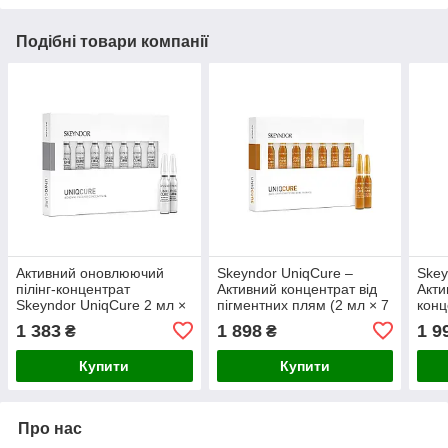
Подібні товари компанії
Активний оновлюючий
Skeyndor UniqCure –
Skey
пілінг-концентрат
Активний концентрат від
Акти
Skeyndor UniqCure 2 мл ×
пігментних плям (2 мл × 7
конц
7 ампул
ампул)
× 7 
1 383
1 898
1 9
₴
₴
Купити
Купити
Про нас