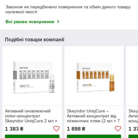
Законом не передбачено повернення та обмін даного товару
належної якості
Всі умови повернення
Подібні товари компанії
Активний оновлюючий
Skeyndor UniqCure –
Skey
пілінг-концентрат
Активний концентрат від
Акти
Skeyndor UniqCure 2 мл ×
пігментних плям (2 мл × 7
конц
7 ампул
ампул)
ампу
1 383
1 898
1 3
₴
₴