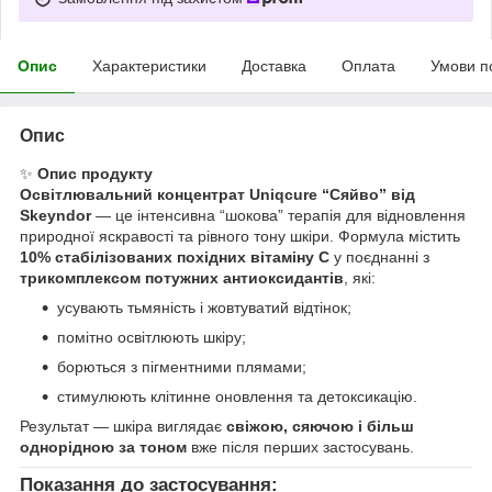
Опис
Характеристики
Доставка
Оплата
Умови п
Опис
✨
Опис продукту
Освітлювальний концентрат Uniqcure “Сяйво” від
Skeyndor
— це інтенсивна “шокова” терапія для відновлення
природної яскравості та рівного тону шкіри. Формула містить
10% стабілізованих похідних вітаміну С
у поєднанні з
трикомплексом потужних антиоксидантів
, які:
усувають тьмяність і жовтуватий відтінок;
помітно освітлюють шкіру;
борються з пігментними плямами;
стимулюють клітинне оновлення та детоксикацію.
Результат — шкіра виглядає
свіжою, сяючою і більш
однорідною за тоном
вже після перших застосувань.
Показання до застосування: