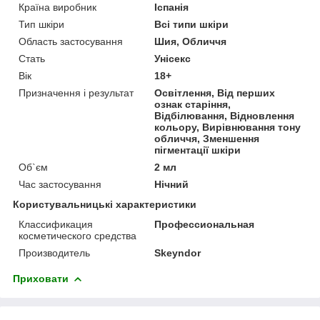
Країна виробник
Іспанія
Тип шкіри
Всі типи шкіри
Область застосування
Шия, Обличчя
Стать
Унісекс
Вік
18+
Призначення і результат
Освітлення, Від перших
ознак старіння,
Відбілювання, Відновлення
кольору, Вирівнювання тону
обличчя, Зменшення
пігментації шкіри
Об`єм
2 мл
Час застосування
Нічний
Користувальницькі характеристики
Классификация
Профессиональная
косметического средства
Производитель
Skeyndor
Приховати