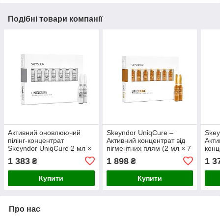
Подібні товари компанії
Активний оновлюючий
Skeyndor UniqCure –
Skey
пілінг-концентрат
Активний концентрат від
Акти
Skeyndor UniqCure 2 мл ×
пігментних плям (2 мл × 7
конц
7 ампул
ампул)
ампу
1 383
1 898
1 3
₴
₴
Купити
Купити
Про нас