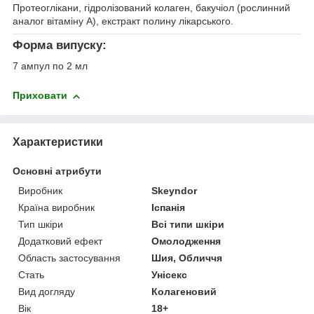
Протеоглікани, гідролізований колаген, бакучіол (рослинний
аналог вітаміну A), екстракт полину лікарського.
Форма випуску:
7 ампул по 2 мл
Приховати
Характеристики
Основні атрибути
Виробник
Skeyndor
Країна виробник
Іспанія
Тип шкіри
Всі типи шкіри
Додатковий ефект
Омолодження
Область застосування
Шия, Обличчя
Стать
Унісекс
Вид догляду
Колагеновий
Вік
18+