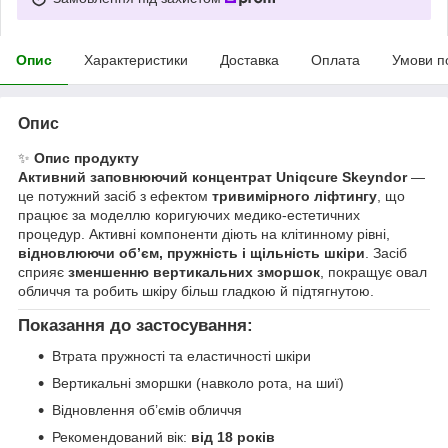
Опис
Характеристики
Доставка
Оплата
Умови п
Опис
✨
Опис продукту
Активний заповнюючий концентрат Uniqcure Skeyndor
—
це потужний засіб з ефектом
тривимірного ліфтингу
, що
працює за моделлю коригуючих медико-естетичних
процедур. Активні компоненти діють на клітинному рівні,
відновлюючи об’єм, пружність і щільність шкіри
. Засіб
сприяє
зменшенню вертикальних зморшок
, покращує овал
обличчя та робить шкіру більш гладкою й підтягнутою.
Показання до застосування:
Втрата пружності та еластичності шкіри
Вертикальні зморшки (навколо рота, на шиї)
Відновлення об’ємів обличчя
Рекомендований вік:
від 18 років