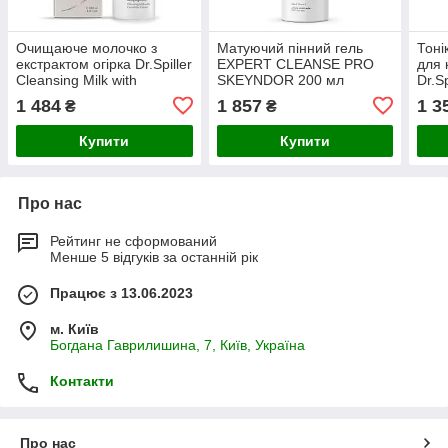
Очищаюче молочко з
Матуючий пінний гель
Тоні
екстрактом огірка Dr.Spiller
EXPERT CLEANSE PRO
для 
Cleansing Milk with
SKEYNDOR 200 мл
Dr.S
Cucumber Extract 200 мл
200 
1 484
1 857
1 3
₴
₴
Купити
Купити
Про нас
Рейтинг не сформований
Менше 5 відгуків за останній рік
Працює з 13.06.2023
м. Київ
Богдана Гаврилишина, 7, Київ, Україна
Контакти
Про нас