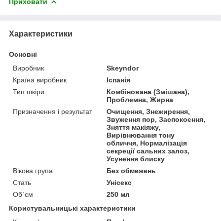
Приховати
Характеристики
Основні
Виробник
Skeyndor
Країна виробник
Іспанія
Тип шкіри
Комбінована (Змішана),
Проблемна, Жирна
Призначення і результат
Очищення, Знежирення,
Звуження пор, Заспокоєння,
Зняття макіяжу,
Вирівнювання тону
обличчя, Нормалізація
секреції сальних залоз,
Усунення блиску
Вікова група
Без обмежень
Стать
Унісекс
Об`єм
250 мл
Користувальницькі характеристики