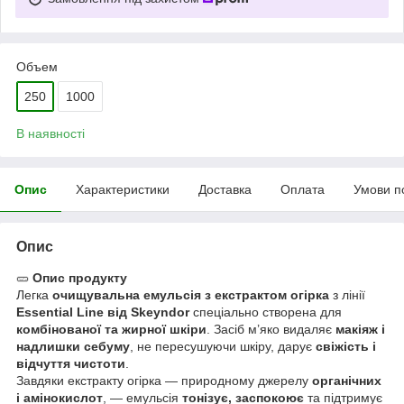
Объем
250
1000
В наявності
Опис
Характеристики
Доставка
Оплата
Умови п
Опис
🥒
Опис продукту
Легка
очищувальна емульсія з екстрактом огірка
з лінії
Essential Line від Skeyndor
спеціально створена для
комбінованої та жирної шкіри
. Засіб м’яко видаляє
макіяж і
надлишки себуму
, не пересушуючи шкіру, дарує
свіжість і
відчуття чистоти
.
Завдяки екстракту огірка — природному джерелу
органічних
і амінокислот
, — емульсія
тонізує, заспокоює
та підтримує