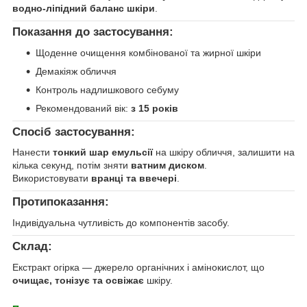
водно-ліпідний баланс шкіри
.
Показання до застосування:
Щоденне очищення комбінованої та жирної шкіри
Демакіяж обличчя
Контроль надлишкового себуму
Рекомендований вік:
з 15 років
Спосіб застосування:
Нанести
тонкий шар емульсії
на шкіру обличчя, залишити на
кілька секунд, потім зняти
ватним диском
.
Використовувати
вранці та ввечері
.
Протипоказання:
Індивідуальна чутливість до компонентів засобу.
Склад:
Екстракт огірка — джерело органічних і амінокислот, що
очищає, тонізує та освіжає
шкіру.