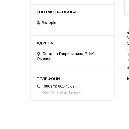
Вікторія
М
О
к
Богдана Гаврилишина, 7, Київ,
Україна
п
⚠
+380 (73) 801-40-69
Viber, WhatsApp, Telegram