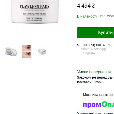
4 494 ₴
В наявності
Код:
INS0
Купити
+380 (73) 801-40-69
Viber, WhatsApp,
Telegram
Законом не передбач
належної якості
У компанії підключені