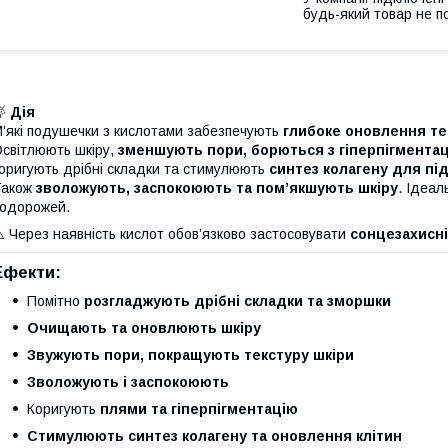
будь-який товар не п
🍃
Дія
’які подушечки з кислотами забезпечують
глибоке оновлення те
світлюють шкіру,
зменшують пори, борються з гіперпігментац
оригують дрібні складки та стимулюють
синтез колагену для пі
Також
зволожують, заспокоюють та пом’якшують шкіру
. Ідеал
одорожей.
️ Через наявність кислот обов’язково застосовувати
сонцезахисні
Ефекти:
Помітно
розгладжують дрібні складки та зморшки
Очищають та оновлюють шкіру
Звужують пори, покращують текстуру шкіри
Зволожують і заспокоюють
Коригують
плями та гіперпігментацію
Стимулюють синтез колагену та оновлення клітин