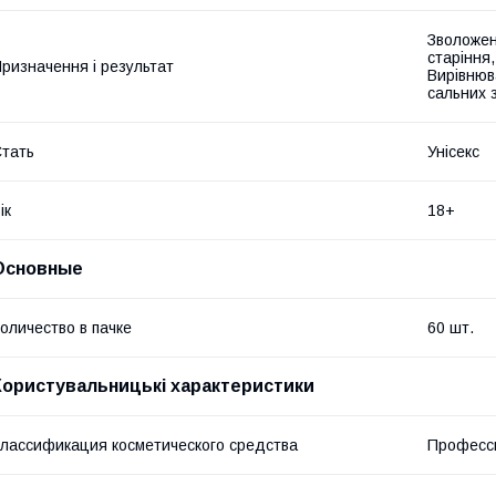
Зволожен
старіння
ризначення і результат
Вирівнюв
сальних 
тать
Унісекс
ік
18+
Основные
оличество в пачке
60 шт.
Користувальницькі характеристики
лассификация косметического средства
Професс