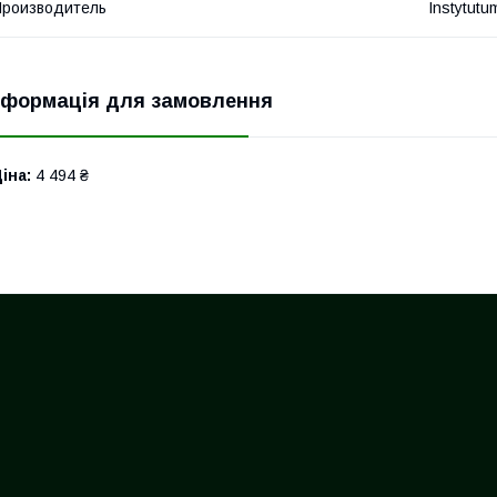
роизводитель
Instytutu
нформація для замовлення
іна:
4 494 ₴