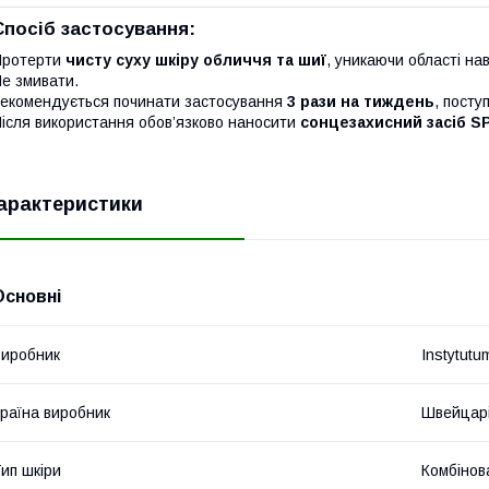
Спосіб застосування:
Протерти
чисту суху шкіру обличчя та шиї
, уникаючи області на
е змивати.
екомендується починати застосування
3 рази на тиждень
, пост
ісля використання обов’язково наносити
сонцезахисний засіб S
арактеристики
Основні
иробник
Instytutu
раїна виробник
Швейцар
ип шкіри
Комбінов