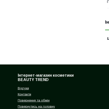
П
І
Ц
Інтернет-магазин косметики
BEAUTY TREND
Відгуки
Контакти
Повернення та обмін
Повернутись на головну