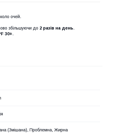
вколо очей.
упово збільшуючи до
2 разів на день
.
PF 30+
.
m
ія
ана (Змішана), Проблемна, Жирна