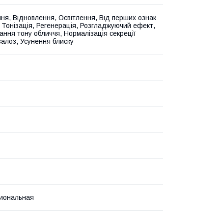
ня, Відновлення, Освітлення, Від перших ознак
, Тонізація, Регенерація, Розгладжуючий ефект,
ання тону обличчя, Нормалізація секреції
залоз, Усунення блиску
иональная