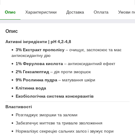
Опис
Характеристики
Доставка
Оплата
Умови п
Опис
Активні інгредієнти | pH 4,2-4,8
3% Екстракт прополісу
– очищує, заспокоює та має
антиоксидантну дію
1% Ферулова кислота
– антиоксидантний ефект
2% Гексапептид
– дія проти зморшок
9% Рослинна пудра
– матування шкіри
Клітинна вода
Екобіологічна система консервантів
Властивості
Розгладжує зморшки та заломи
Забезпечує миттєве та тривале зволоження
Нормалізує секрецію сальних залоз і звужує пори