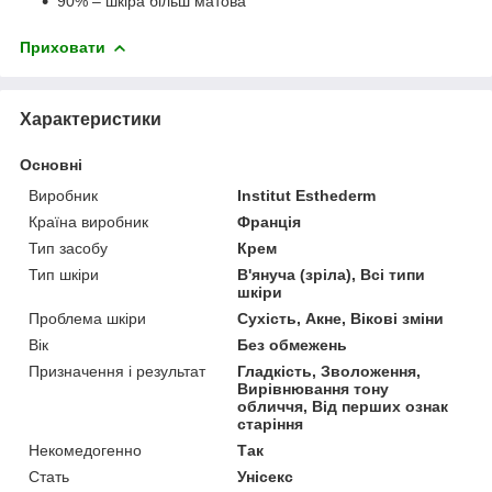
90% – шкіра більш матова
Приховати
Характеристики
Основні
Виробник
Institut Esthederm
Країна виробник
Франція
Тип засобу
Крем
Тип шкіри
В'януча (зріла), Всі типи
шкіри
Проблема шкіри
Сухість, Акне, Вікові зміни
Вік
Без обмежень
Призначення і результат
Гладкість, Зволоження,
Вирівнювання тону
обличчя, Від перших ознак
старіння
Некомедогенно
Так
Стать
Унісекс