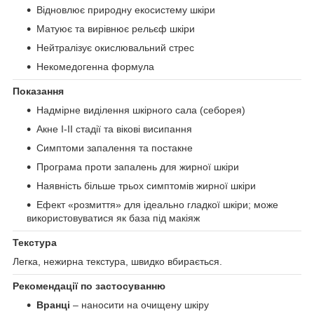
Відновлює природну екосистему шкіри
Матуює та вирівнює рельєф шкіри
Нейтралізує окислювальний стрес
Некомедогенна формула
Показання
Надмірне виділення шкірного сала (себорея)
Акне I-II стадії та вікові висипання
Симптоми запалення та постакне
Програма проти запалень для жирної шкіри
Наявність більше трьох симптомів жирної шкіри
Ефект «розмиття» для ідеально гладкої шкіри; може
використовуватися як база під макіяж
Текстура
Легка, нежирна текстура, швидко вбирається.
Рекомендації по застосуванню
Вранці
– наносити на очищену шкіру