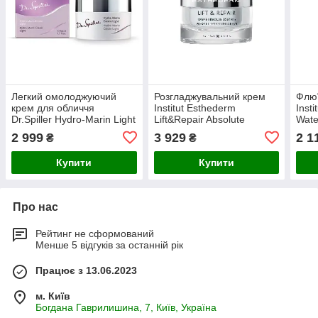
Легкий омолоджуючий
Розгладжувальний крем
Флюї
крем для обличчя
Institut Esthederm
Inst
Dr.Spiller Hydro-Marin Light
Lift&Repair Absolute
Wate
50 мл
Smoothing Cream 50 мл
Gel
2 999
3 929
2 1
₴
₴
Купити
Купити
Про нас
Рейтинг не сформований
Менше 5 відгуків за останній рік
Працює з 13.06.2023
м. Київ
Богдана Гаврилишина, 7, Київ, Україна