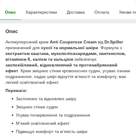
Опис
Характеристики
Доставка
Оплата
Умови п
Опис
Антикуперозний крем
Anti Couperose Cream
від
Dr.Spiller
призначений для
сухої та нормальної шкіри
. Формула з
екстрактом каштана, мукополісахаридами, пантенолом,
вітаміном К, калієм та кальцієм
забезпечує
заспокійливий, відновлюючий та протинабряковий
ефект
. Крем зміцнює стінки кровоносних судин, усуває ознаки
подразнення, надає шкірі відчуття м’якості та комфорту, має
легкий освітлюючий ефект.
Переваги:
Заспокоює та відновлює шкіру
Зміцнює стінки судин
Усуває почервоніння та подразнення
М’який освітлюючий ефект
Підвищує комфорт та м’якість шкіри