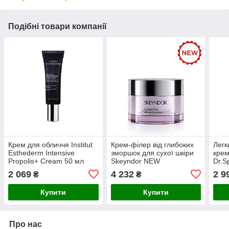
Подібні товари компанії
Крем для обличчя Institut
Крем-філер від глибоких
Лег
Esthederm Intensive
зморшок для сухої шкіри
крем
Propolis+ Cream 50 мл
Skeyndor NEW
Dr.S
CORRECTIVE Deep Lines
50 м
2 069
4 232
2 9
₴
₴
Filler Cream, 50 мл
Купити
Купити
Про нас