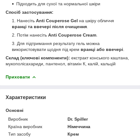
Підходить для сухої та нормальної шкіри
Спосіб застосування:
Нанесіть
Anti Couperose Gel
на шкіру обличчя
вранці та ввечері після очищення
.
Потім нанесіть
Anti Couperose Cream
.
Для підтримання результату гель можна
використовувати щодня під крем
вранці або ввечері
.
Склад (ключові компоненти):
екстракт конського каштана,
мукополісахариди, пантенол, вітамін К, калій, кальцій
Приховати
Характеристики
Основні
Виробник
Dr. Spiller
Країна виробник
Німеччина
Тип засобу
Крем