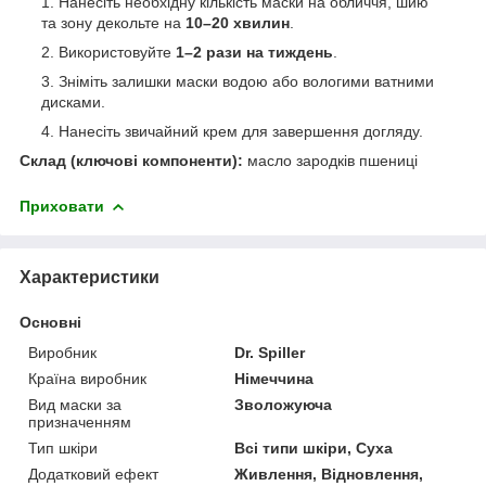
Нанесіть необхідну кількість маски на обличчя, шию
та зону декольте на
10–20 хвилин
.
Використовуйте
1–2 рази на тиждень
.
Зніміть залишки маски водою або вологими ватними
дисками.
Нанесіть звичайний крем для завершення догляду.
Склад (ключові компоненти):
масло зародків пшениці
Приховати
Характеристики
Основні
Виробник
Dr. Spiller
Країна виробник
Німеччина
Вид маски за
Зволожуюча
призначенням
Тип шкіри
Всі типи шкіри, Суха
Додатковий ефект
Живлення, Відновлення,