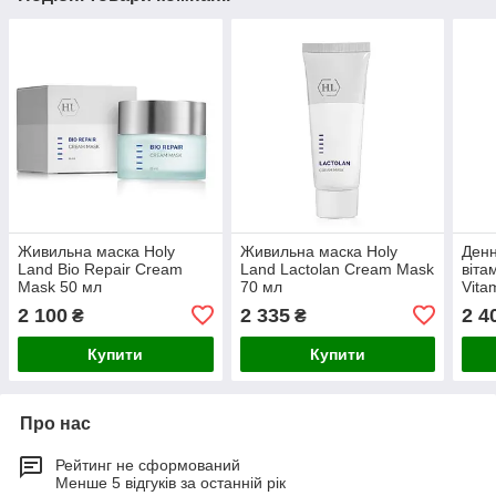
Живильна маска Holy
Живильна маска Holy
Денн
Land Bio Repair Cream
Land Lactolan Cream Mask
віта
Mask 50 мл
70 мл
Vita
50 м
2 100
2 335
2 4
₴
₴
Купити
Купити
Про нас
Рейтинг не сформований
Менше 5 відгуків за останній рік