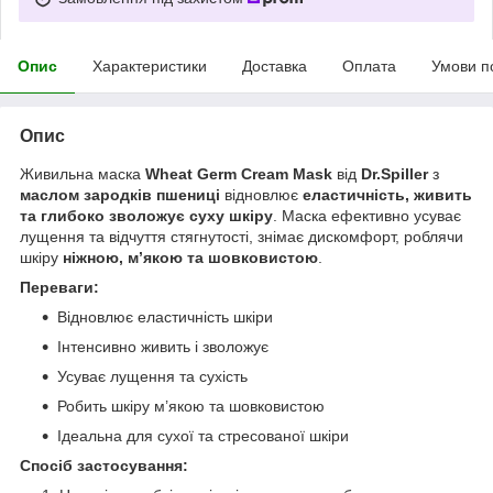
Опис
Характеристики
Доставка
Оплата
Умови п
Опис
Живильна маска
Wheat Germ Cream Mask
від
Dr.Spiller
з
маслом зародків пшениці
відновлює
еластичність, живить
та глибоко зволожує суху шкіру
. Маска ефективно усуває
лущення та відчуття стягнутості, знімає дискомфорт, роблячи
шкіру
ніжною, м’якою та шовковистою
.
Переваги:
Відновлює еластичність шкіри
Інтенсивно живить і зволожує
Усуває лущення та сухість
Робить шкіру м’якою та шовковистою
Ідеальна для сухої та стресованої шкіри
Спосіб застосування: