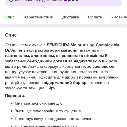
Опис
Характеристики
Доставка
Оплата
Умови п
Опис
Легкий крем-емульсія
SENSICURA Moisturizing Complex
від
Dr.Spiller
з
екстрактом кори магнолії, вітаміном F,
пантенолом, алантоїном, скваланом та вітаміном Е
забезпечує
24-годинний догляд за надчутливою шкірою
від 25 років. Активна формула крему
миттєво заспокоює
шкіру
, усуває почервоніння, лущення, подразнення та
відчуття печіння. Підходить для шкіри з проявами алергічних
реакцій, відновлює
епідермальний бар’єр
, інтенсивно
зволожує та захищає шкіру.
Переваги:
Миттєве заспокійливе дію
Зменшує почервоніння та лущення
Полегшує відчуття подразнення та печіння
Відновлює епідермальний бар’єр