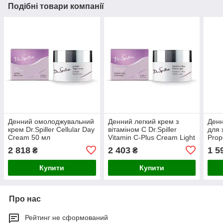
Подібні товари компанії
Денний омолоджувальний
Денний легкий крем з
Денн
крем Dr.Spiller Cellular Day
вітаміном С Dr.Spiller
для 
Cream 50 мл
Vitamin C-Plus Cream Light
Prop
50 мл
2 818
2 403
1 5
₴
₴
Купити
Купити
Про нас
Рейтинг не сформований