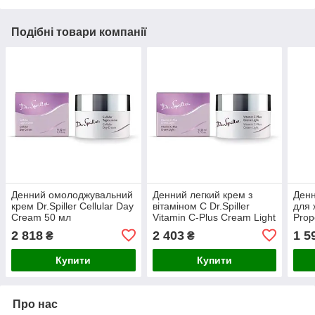
Подібні товари компанії
Денний омолоджувальний
Денний легкий крем з
Денн
крем Dr.Spiller Cellular Day
вітаміном С Dr.Spiller
для 
Cream 50 мл
Vitamin C-Plus Cream Light
Prop
50 мл
2 818
2 403
1 5
₴
₴
Купити
Купити
Про нас