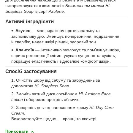
використовувати в комплексі з
Безмильним милом HL
Soapless Soap
із серії
Azulene
.
Активні інгредієнти
Азулен
— має виражену протизапальну та
заспокійливу дію. Зменшує почервоніння, подразнення
й свербіж, надає шкірі рівний, здоровий тон.
Алантоїн
— інтенсивно зволожує та пом’якшує шкіру,
сприяє регенерації клітин, усуває лущення та сухість,
покращує еластичність і відновлює комфорт шкіри.
Спосіб застосування
Очистіть шкіру від себуму та забруднень за
допомогою
HL Soapless Soap
.
Змочіть ватний диск лосьйоном
HL Azulene Face
Lotion
і обережно протріть обличчя.
Завершіть догляд нанесенням крему
HL Day Care
Cream
.
Використовуйте щодня — вранці та ввечері.
Приховати