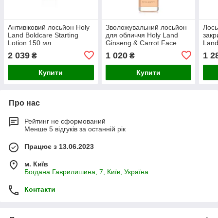
Антивіковий лосьйон Holy
Зволожувальний лосьйон
Лось
Land Boldcare Starting
для обличчя Holy Land
закр
Lotion 150 мл
Ginseng & Carrot Face
Land
Lotion 150 мл
2 039
1 020
1 2
₴
₴
Купити
Купити
Про нас
Рейтинг не сформований
Менше 5 відгуків за останній рік
Працює з 13.06.2023
м. Київ
Богдана Гаврилишина, 7, Київ, Україна
Контакти