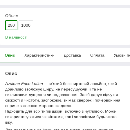
Объем
250
1000
В наявності
Опис
Характеристики
Доставка
Оплата
Умови п
Опис
Azulene Face Lotion
— м’який безспиртовий лосьйон, який
дбайливо зволожує шкіру, не пересушуючи її та не
викликаючи лущення чи подразнення. Засіб дарує відчуття
свіжості й чистоти, заспокоює, знімає свербіж і почервоніння,
сприяє загоєнню мікропошкоджень.
Підходить для всіх типів шкіри, включно з чутливою. Може
використовуватися як жінками, так і чоловіками будь-якого
віку.
Для досягнення найкращого результату рекомендується