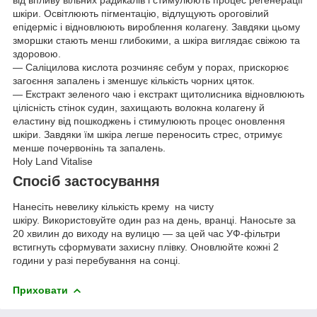
від впливу вільних радикалів і стимулюють процес регенерації
шкіри. Освітлюють пігментацію, відлущують ороговілий
епідерміс і відновлюють вироблення колагену. Завдяки цьому
зморшки стають менш глибокими, а шкіра виглядає свіжою та
здоровою.
— Саліцилова кислота розчиняє себум у порах, прискорює
загоєння запалень і зменшує кількість чорних цяток.
— Екстракт зеленого чаю і екстракт щитолисника відновлюють
цілісність стінок судин, захищають волокна колагену й
еластину від пошкоджень і стимулюють процес оновлення
шкіри. Завдяки їм шкіра легше переносить стрес, отримує
менше почервонінь та запалень.
Holy Land Vitalise
Спосіб застосування
Нанесіть невелику кількість крему на чисту
шкіру. Використовуйте один раз на день, вранці. Наносьте за
20 хвилин до виходу на вулицю — за цей час УФ-фільтри
встигнуть сформувати захисну плівку. Оновлюйте кожні 2
години у разі перебування на сонці.
Приховати