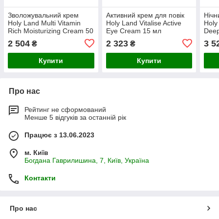
Зволожувальний крем
Активний крем для повік
Нічн
Holy Land Multi Vitamin
Holy Land Vitalise Active
Holy
Rich Moisturizing Cream 50
Eye Cream 15 мл
Deep
мл
50 м
2 504
2 323
3 5
₴
₴
Купити
Купити
Про нас
Рейтинг не сформований
Менше 5 відгуків за останній рік
Працює з 13.06.2023
м. Київ
Богдана Гаврилишина, 7, Київ, Україна
Контакти
Про нас