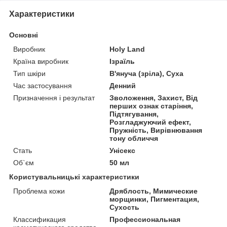
Характеристики
Основні
Виробник
Holy Land
Країна виробник
Ізраїль
Тип шкіри
В'януча (зріла), Суха
Час застосування
Денний
Призначення і результат
Зволоження, Захист, Від
перших ознак старіння,
Підтягування,
Розгладжуючий ефект,
Пружність, Вирівнювання
тону обличчя
Стать
Унісекс
Об`єм
50 мл
Користувальницькі характеристики
Проблема кожи
Дряблость, Мимические
морщинки, Пигментация,
Сухость
Классификация
Профессиональная