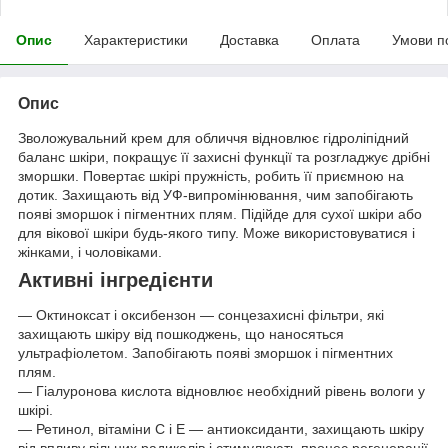
Опис
Характеристики
Доставка
Оплата
Умови п
Опис
Зволожувальний крем для обличчя відновлює гідроліпідний
баланс шкіри, покращує її захисні функції та розгладжує дрібні
зморшки. Повертає шкірі пружність, робить її приємною на
дотик. Захищають від УФ-випромінювання, чим запобігають
появі зморшок і пігментних плям. Підійде для сухої шкіри або
для вікової шкіри будь-якого типу. Може використовуватися і
жінками, і чоловіками.
Активні інгредієнти
— Октиноксат і оксибензон — сонцезахисні фільтри, які
захищають шкіру від пошкоджень, що наносяться
ультрафіолетом. Запобігають появі зморшок і пігментних
плям.
— Гіалуронова кислота відновлює необхідний рівень вологи у
шкірі.
— Ретинол, вітаміни C і E — антиоксиданти, захищають шкіру