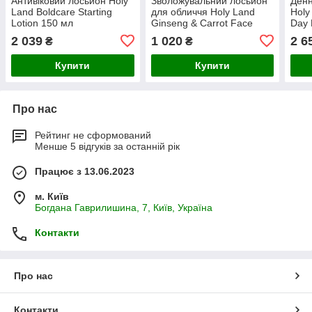
Антивіковий лосьйон Holy
Зволожувальний лосьйон
Денн
Land Boldcare Starting
для обличчя Holy Land
Holy
Lotion 150 мл
Ginseng & Carrot Face
Day 
Lotion 150 мл
2 039
1 020
2 6
₴
₴
Купити
Купити
Про нас
Рейтинг не сформований
Менше 5 відгуків за останній рік
Працює з 13.06.2023
м. Київ
Богдана Гаврилишина, 7, Київ, Україна
Контакти
Про нас
Контакти