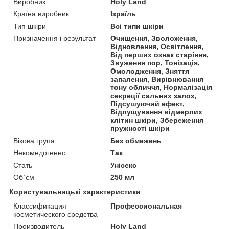
Виробник
Holy Land
Країна виробник
Ізраїль
Тип шкіри
Всі типи шкіри
Призначення і результат
Очищення, Зволоження,
Відновлення, Освітлення,
Від перших ознак старіння,
Звуження пор, Тонізація,
Омолодження, Зняття
запалення, Вирівнювання
тону обличчя, Нормалізація
секреції сальних залоз,
Підсушуючий ефект,
Відлущування відмерлих
клітин шкіри, Збереження
пружності шкіри
Вікова група
Без обмежень
Некомедогенно
Так
Стать
Унісекс
Об`єм
250 мл
Користувальницькі характеристики
Классификация
Профессиональная
косметического средства
Производитель
Holy Land