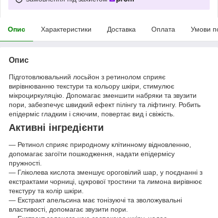
Опис
Характеристики
Доставка
Оплата
Умови п
Опис
Підготовлювальний лосьйон з ретинолом сприяє
вирівнюванню текстури та кольору шкіри, стимулює
мікроциркуляцію. Допомагає зменшити набряки та звузити
пори, забезпечує швидкий ефект пілінгу та ліфтингу. Робить
епідерміс гладким і сяючим, повертає вид і свіжість.
Активні інгредієнти
— Ретинол сприяє природному клітинному відновленню,
допомагає загоїти пошкодження, надати епідермісу
пружності.
— Гліколева кислота зменшує ороговілий шар, у поєднанні з
екстрактами чорниці, цукрової тростини та лимона вирівнює
текстуру та колір шкіри.
— Екстракт апельсина має тонізуючі та зволожувальні
властивості, допомагає звузити пори.