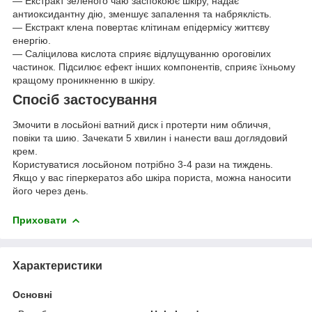
— Екстракт зеленого чаю заспокоює шкіру, надає
антиоксидантну дію, зменшує запалення та набряклість.
— Екстракт клена повертає клітинам епідермісу життєву
енергію.
— Саліцилова кислота сприяє відлущуванню ороговілих
частинок. Підсилює ефект інших компонентів, сприяє їхньому
кращому проникненню в шкіру.
Спосіб застосування
Змочити в лосьйоні ватний диск і протерти ним обличчя,
повіки та шию. Зачекати 5 хвилин і нанести ваш доглядовий
крем.
Користуватися лосьйоном потрібно 3-4 рази на тиждень.
Якщо у вас гіперкератоз або шкіра пориста, можна наносити
його через день.
Приховати
Характеристики
Основні