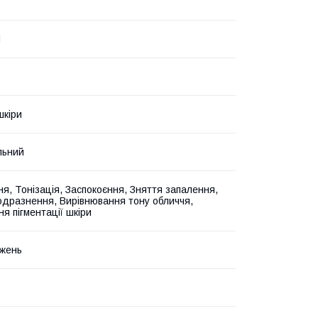
d
шкіри
льний
ня, Тонізація, Заспокоєння, Зняття запалення,
одразнення, Вирівнювання тону обличчя,
я пігментації шкіри
жень