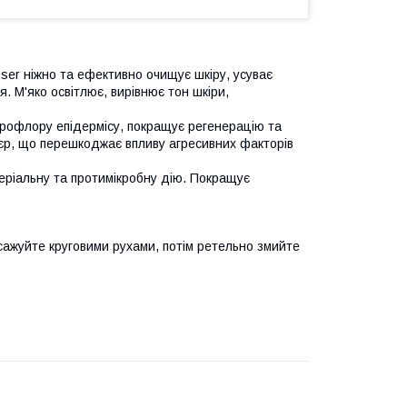
nser ніжно та ефективно очищує шкіру, усуває
. М'яко освітлює, вирівнює тон шкіри,
ікрофлору епідермісу, покращує регенерацію та
р'єр, що перешкоджає впливу агресивних факторів
еріальну та протимікробну дію. Покращує
асажуйте круговими рухами, потім ретельно змийте