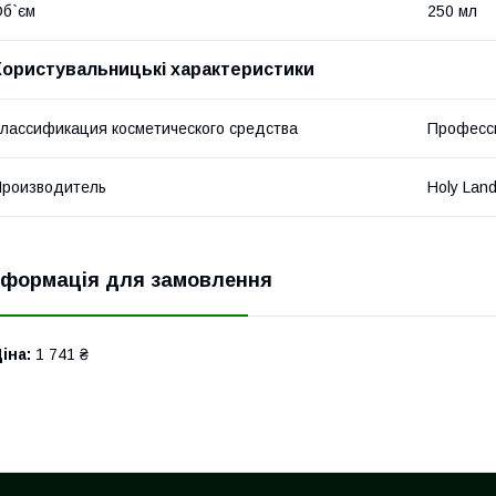
б`єм
250 мл
Користувальницькі характеристики
лассификация косметического средства
Професс
роизводитель
Holy Lan
нформація для замовлення
іна:
1 741 ₴