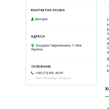
Вікторія
Г
п
р
У
о
д
Богдана Гаврилишина, 7, Київ,
С
Україна
п
Н
в
+380 (73) 801-40-69
Viber, WhatsApp, Telegram
Х