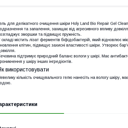
ель для делікатного очищення шкіри Holy Land Bio Repair Gel Clea
одразнення та запалення, захищає від агресивного впливу довкілля
озгладжує зморшки та підвищує пружність.
 складі містить лізат ферментів біфідобактерій, який відновлює м
новлення клітин, підвищує захисні властивості шкіри. Утворює ба
овкілля.
ечовина підтримує природний баланс вологи у шкірі. Має антибакт
роникнення у шкіру інших інгредієнтів.
Як використовувати
евелику кількість очищувального гелю нанесіть на вологу шкіру, м
одою.
арактеристики