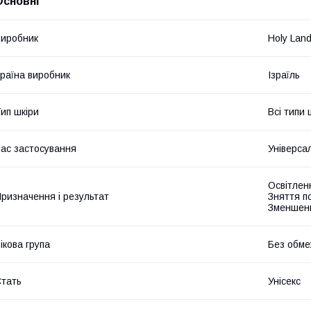
Основні
иробник
Holy Lan
раїна виробник
Ізраїль
ип шкіри
Всі типи 
ас застосування
Універса
Освітлен
ризначення і результат
Зняття п
Зменшенн
ікова група
Без обме
тать
Унісекс