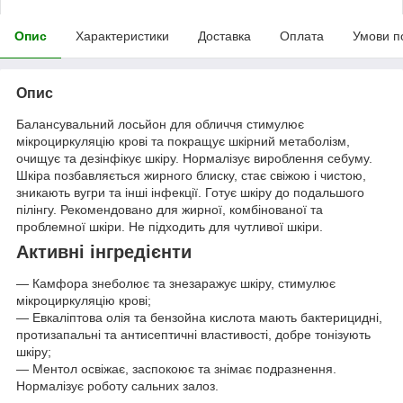
Опис
Характеристики
Доставка
Оплата
Умови п
Опис
Балансувальний лосьйон для обличчя стимулює
мікроциркуляцію крові та покращує шкірний метаболізм,
очищує та дезінфікує шкіру. Нормалізує вироблення себуму.
Шкіра позбавляється жирного блиску, стає свіжою і чистою,
зникають вугри та інші інфекції. Готує шкіру до подальшого
пілінгу. Рекомендовано для жирної, комбінованої та
проблемної шкіри. Не підходить для чутливої шкіри.
Активні інгредієнти
— Камфора знеболює та знезаражує шкіру, стимулює
мікроциркуляцію крові;
— Евкаліптова олія та бензойна кислота мають бактерицидні,
протизапальні та антисептичні властивості, добре тонізують
шкіру;
— Ментол освіжає, заспокоює та знімає подразнення.
Нормалізує роботу сальних залоз.