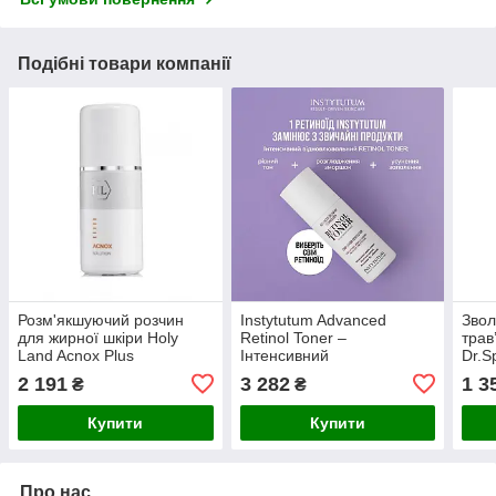
Подібні товари компанії
Розм'якшуючий розчин
Instytutum Advanced
Звол
для жирної шкіри Holy
Retinol Toner –
трав
Land Acnox Plus
Інтенсивний
Dr.Sp
Solution125 мл
відновлюючий тонер з
Tone
2 191
3 282
1 3
₴
₴
ретинолом 150 ml
200 
Купити
Купити
Про нас