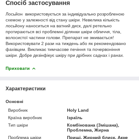
Спосіб застосування
Лосьйон використовується за індивідуально розробленою
схемою у залежності від стану шкіри. Невелика кількість
лосьйону наноситься на ватний диск, далі ретельно
протираються всі проблемні ділянки шкіри обличчя, тіла,
волосистої частини голови. Препарат не змивається!
Використовувати 2 рази на тиждень або як рекомендовано
фахівцем. Викликає тимчасове печіння та почервоніння
шкіри. Добре дезінфікує шкіру при дрібних саднах і ранах.
Приховати
Характеристики
Основні
Виробник
Holy Land
Країна виробник
Ізраїль
Тип шкіри
Комбінована (Змішана),
Проблемна, Жирна
Проблема шкіри
Прищі, Жирний блиск, Акне