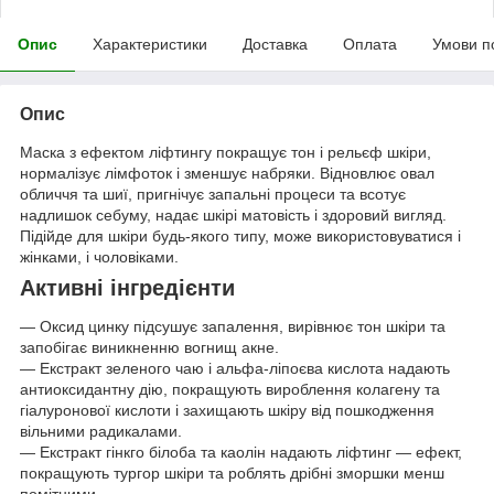
Опис
Характеристики
Доставка
Оплата
Умови п
Опис
Маска з ефектом ліфтингу покращує тон і рельєф шкіри,
нормалізує лімфоток і зменшує набряки. Відновлює овал
обличчя та шиї, пригнічує запальні процеси та всотує
надлишок себуму, надає шкірі матовість і здоровий вигляд.
Підійде для шкіри будь-якого типу, може використовуватися і
жінками, і чоловіками.
Активні інгредієнти
— Оксид цинку підсушує запалення, вирівнює тон шкіри та
запобігає виникненню вогнищ акне.
— Екстракт зеленого чаю і альфа-ліпоєва кислота надають
антиоксидантну дію, покращують вироблення колагену та
гіалуронової кислоти і захищають шкіру від пошкодження
вільними радикалами.
— Екстракт гінкго білоба та каолін надають ліфтинг — ефект,
покращують тургор шкіри та роблять дрібні зморшки менш