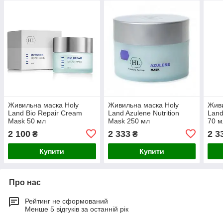
Живильна маска Holy
Живильна маска Holy
Живи
Land Bio Repair Cream
Land Azulene Nutrition
Land
Mask 50 мл
Mask 250 мл
70 м
2 100
2 333
2 3
₴
₴
Купити
Купити
Про нас
Рейтинг не сформований
Менше 5 відгуків за останній рік