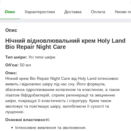
Опис
Характеристики
Доставка
Оплата
Умови п
Опис
Нічний відновлювальний крем Holy Land
Bio Repair Night Care
Тип шкіри:
Усі типи шкіри
Об'єм:
50 мл
Опис:
Нічний крем Bio Repair Night Care від Holy Land інтенсивно
живить і відновлює шкіру під час сну. Його формула,
збагачена гідролізованим колагеном та еластином, а також
лізатом біфідобактерій, сприяє регенерації та зміцненню
шкіри, покращує її еластичність і структуру. Крем також
зволожує та пом'якшує шкіру, запобігаючи її сухості та
лущенню.
Основні властивості:
Інтенсивне живлення та зволоження.