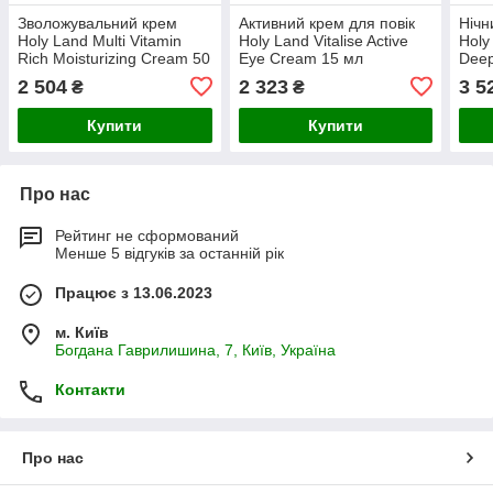
Зволожувальний крем
Активний крем для повік
Нічн
Holy Land Multi Vitamin
Holy Land Vitalise Active
Holy
Rich Moisturizing Cream 50
Eye Cream 15 мл
Deep
мл
50 м
2 504
2 323
3 5
₴
₴
Купити
Купити
Про нас
Рейтинг не сформований
Менше 5 відгуків за останній рік
Працює з 13.06.2023
м. Київ
Богдана Гаврилишина, 7, Київ, Україна
Контакти
Про нас