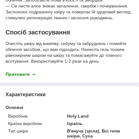
обличчя. Запобігають появі в'ялості та зморшок.
— Сік листя алое знімає запалення, свербіж і почервоніння.
Заспокоює подразнену шкіру та повертає їй здоровий вигляд,
стимулює регенерацію тканин і загоєння ушкоджень.
Спосіб застосування
Очистіть шкіру від макіяжу, себуму та забруднень і помийте
обличчя засобом, що вам підходить. Нанесіть гель тонким
рівномірним шаром на шкіру та помасажуйте до повного
всотування. Використовуйте 1-2 рази на день.
Приховати
Характеристики
Основні
Виробник
Holy Land
Країна виробник
Ізраїль
Тип шкіри
В'януча (зріла), Всі типи
шкіри, Суха