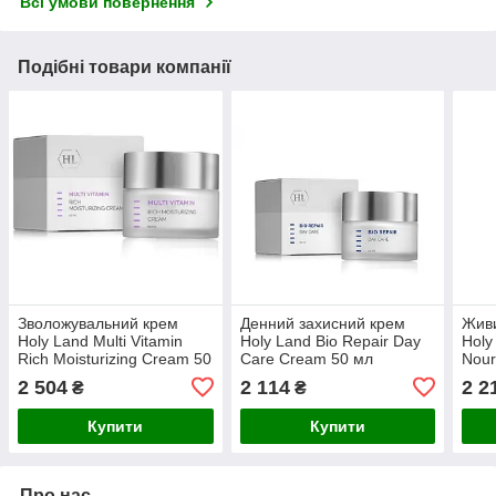
Всі умови повернення
Подібні товари компанії
Зволожувальний крем
Денний захисний крем
Живи
Holy Land Multi Vitamin
Holy Land Bio Repair Day
Holy
Rich Moisturizing Cream 50
Care Cream 50 мл
Nour
мл
мл
2 504
2 114
2 2
₴
₴
Купити
Купити
Про нас