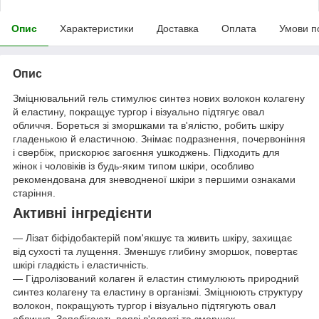
Опис
Характеристики
Доставка
Оплата
Умови п
Опис
Зміцнювальний гель стимулює синтез нових волокон колагену
й еластину, покращує тургор і візуально підтягує овал
обличчя. Бореться зі зморшками та в'ялістю, робить шкіру
гладенькою й еластичною. Знімає подразнення, почервоніння
і свербіж, прискорює загоєння ушкоджень. Підходить для
жінок і чоловіків із будь-яким типом шкіри, особливо
рекомендована для зневодненої шкіри з першими ознаками
старіння.
Активні інгредієнти
— Лізат біфідобактерій пом'якшує та живить шкіру, захищає
від сухості та лущення. Зменшує глибину зморшок, повертає
шкірі гладкість і еластичність.
— Гідролізований колаген й еластин стимулюють природний
синтез колагену та еластину в організмі. Зміцнюють структуру
волокон, покращують тургор і візуально підтягують овал