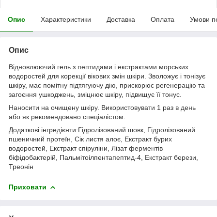
Опис
Характеристики
Доставка
Оплата
Умови п
Опис
Відновлюючий гель з пептидами і екстрактами морських
водоростей для корекції вікових змін шкіри. Зволожує і тонізує
шкіру, має помітну підтягуючу дію, прискорює регенерацію та
загоєння ушкоджень, зміцнює шкіру, підвищує її тонус.
Наносити на очищену шкіру. Використовувати 1 раз в день
або як рекомендовано спеціалістом.
Додаткові інгредієнти:Гідролізований шовк, Гідролізований
пшеничний протеїн, Сік листя алоє, Екстракт бурих
водоростей, Екстракт спіруліни, Лізат ферментів
біфідобактерій, Пальмітоілпентапептид-4, Екстракт берези,
Треонін
Приховати