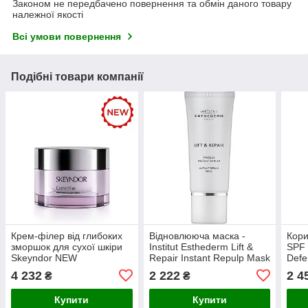
Законом не передбачено повернення та обмін даного товару
належної якості
Всі умови повернення
Подібні товари компанії
Крем-філер від глибоких
Відновлююча маска -
Кори
зморшок для сухої шкіри
Institut Esthederm Lift &
SPF 
Skeyndor NEW
Repair Instant Repulp Mask
Defe
CORRECTIVE Deep Lines
50 мл
Світ
4 232
2 222
2 4
₴
₴
Filler Cream, 50 мл
Купити
Купити