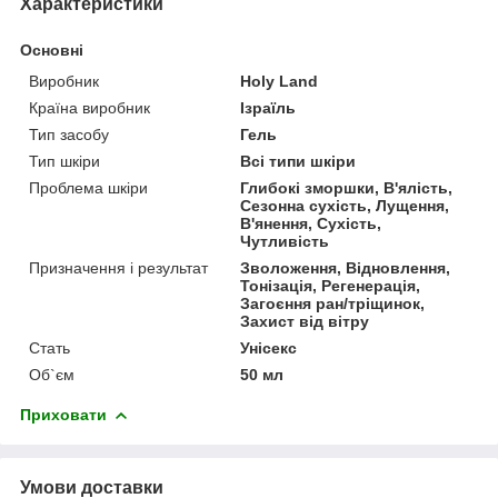
Характеристики
Основні
Виробник
Holy Land
Країна виробник
Ізраїль
Тип засобу
Гель
Тип шкіри
Всі типи шкіри
Проблема шкіри
Глибокі зморшки, В'ялість,
Сезонна сухість, Лущення,
В'янення, Сухість,
Чутливість
Призначення і результат
Зволоження, Відновлення,
Тонізація, Регенерація,
Загоєння ран/тріщинок,
Захист від вітру
Стать
Унісекс
Об`єм
50 мл
Приховати
Умови доставки