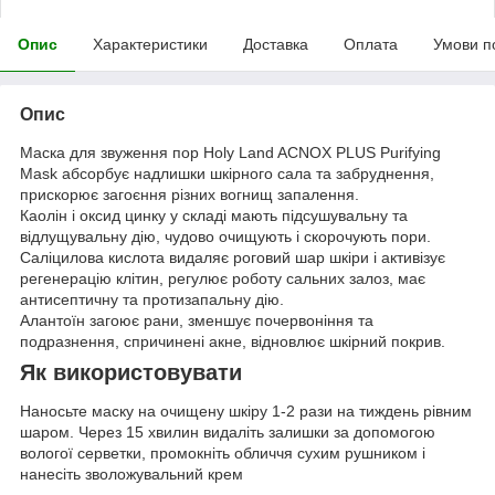
Опис
Характеристики
Доставка
Оплата
Умови п
Опис
Маска для звуження пор Holy Land ACNOX PLUS Purifying
Mask абсорбує надлишки шкірного сала та забруднення,
прискорює загоєння різних вогнищ запалення.
Каолін і оксид цинку у складі мають підсушувальну та
відлущувальну дію, чудово очищують і скорочують пори.
Саліцилова кислота видаляє роговий шар шкіри і активізує
регенерацію клітин, регулює роботу сальних залоз, має
антисептичну та протизапальну дію.
Алантоїн загоює рани, зменшує почервоніння та
подразнення, спричинені акне, відновлює шкірний покрив.
Як використовувати
Наносьте маску на очищену шкіру 1-2 рази на тиждень рівним
шаром. Через 15 хвилин видаліть залишки за допомогою
вологої серветки, промокніть обличчя сухим рушником і
нанесіть зволожувальний крем