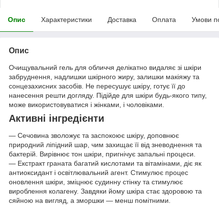
Опис
Характеристики
Доставка
Оплата
Умови п
Опис
Очищувальний гель для обличчя делікатно видаляє зі шкіри
забруднення, надлишки шкірного жиру, залишки макіяжу та
сонцезахисних засобів. Не пересушує шкіру, готує її до
нанесення решти догляду. Підійде для шкіри будь-якого типу,
може використовуватися і жінками, і чоловіками.
Активні інгредієнти
— Сечовина зволожує та заспокоює шкіру, доповнює
природний ліпідний шар, чим захищає її від зневоднення та
бактерій. Вирівнює тон шкіри, пригнічує запальні процеси.
— Екстракт граната багатий кислотами та вітамінами, діє як
антиоксидант і освітлювальний агент. Стимулює процес
оновлення шкіри, зміцнює судинну стінку та стимулює
вироблення колагену. Завдяки йому шкіра стає здоровою та
сяйною на вигляд, а зморшки — менш помітними.