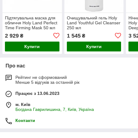
Підтягувальна маска для
Очищувальний гель Holy
Нічн
обличчя Holy Land Perfect
Land Youthful Gel Cleanser
Holy
Time Firming Mask 50 мл
250 мл
Deep
50 м
2 929
1 545
3 5
₴
₴
Купити
Купити
Про нас
Рейтинг не сформований
Менше 5 відгуків за останній рік
Працює з 13.06.2023
м. Київ
Богдана Гаврилишина, 7, Київ, Україна
Контакти