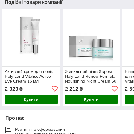
Подібні товари компанії
Активний крем для повік
Живильний нічний крем
Нічн
Holy Land Vitalise Active
Holy Land Renew Formula
для 
Eye Cream 15 мл
Nourishing Night Cream 50
Vita
мл
Mois
2 323
2 212
2 5
₴
₴
Купити
Купити
Про нас
Рейтинг не сформований
Менше 5 відгуків за останній рік