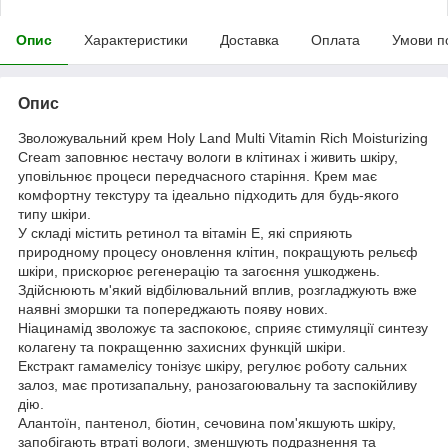
Опис
Характеристики
Доставка
Оплата
Умови п
Опис
Зволожувальний крем Holy Land Multi Vitamin Rich Moisturizing
Cream заповнює нестачу вологи в клітинах і живить шкіру,
уповільнює процеси передчасного старіння. Крем має
комфортну текстуру та ідеально підходить для будь-якого
типу шкіри.
У складі містить ретинол та вітамін Е, які сприяють
природному процесу оновлення клітин, покращують рельєф
шкіри, прискорює регенерацію та загоєння ушкоджень.
Здійснюють м'який відбілювальний вплив, розгладжують вже
наявні зморшки та попереджають появу нових.
Ніацинамід зволожує та заспокоює, сприяє стимуляції синтезу
колагену та покращенню захисних функцій шкіри.
Екстракт гамамелісу тонізує шкіру, регулює роботу сальних
залоз, має протизапальну, ранозагоювальну та заспокійливу
дію.
Алантоїн, пантенол, біотин, сечовина пом'якшують шкіру,
запобігають втраті вологи, зменшують подразнення та