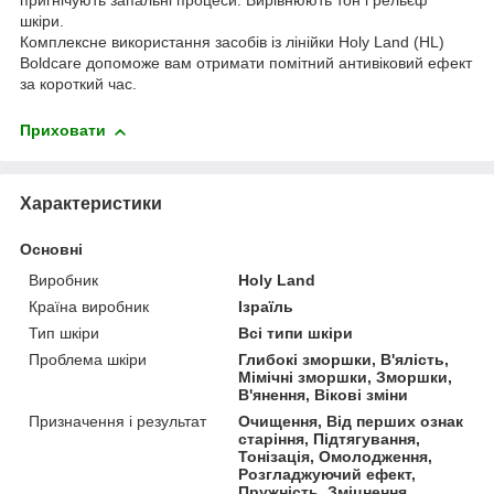
пригнічують запальні процеси. Вирівнюють тон і рельєф
шкіри.
Комплексне використання засобів із лінійки Holy Land (HL)
Boldcare допоможе вам отримати помітний антивіковий ефект
за короткий час.
Приховати
Характеристики
Основні
Виробник
Holy Land
Країна виробник
Ізраїль
Тип шкіри
Всі типи шкіри
Проблема шкіри
Глибокі зморшки, В'ялість,
Мімічні зморшки, Зморшки,
В'янення, Вікові зміни
Призначення і результат
Очищення, Від перших ознак
старіння, Підтягування,
Тонізація, Омолодження,
Розгладжуючий ефект,
Пружність, Зміцнення,