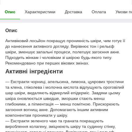
Опис
Характеристики
Доставка
Оплата
Умови п
Опис
Антивіковий лосьйон покращує проникність шкіри, чим готує її
до нанесення активного догляду. Вирівнює тон і рельєф
шкіри, зменшує запальні процеси, полегшує загоєння акне.
Підходить жінкам і чоловікам зі шкірою будь-якого типу.
Рекомендовано при перших вікових змінах.
Активні інгредієнти
— Екстракти чорниці, апельсина, лимона, цукрових тростини
та клена, гліколева і молочна кислота відлущують ороговілий
шар шкіри, видаляють відмерлий епідерміс. Завдяки цьому
шкіра оновлюється швидше, зморшки стають менш
глибокими, а пігментація — менш помітною. Прискорюють
загоєння вогнищ акне. Допомагають іншим активним
компонентам проникати у шкіру.
— Екстракти зеленого чаю та граната покращують
вироблення колагену, зміцнюють шкіру та судинну стінку,