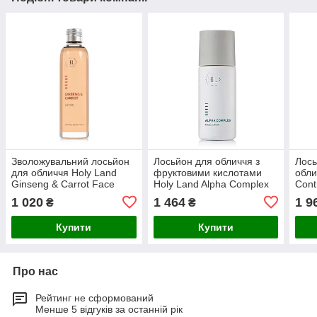
Зволожувальний лосьйон
Лосьйон для обличчя з
Лось
для обличчя Holy Land
фруктовими кислотами
обли
Ginseng & Carrot Face
Holy Land Alpha Complex
Cont
Lotion 150 мл
Face Lotion 125 мл
1 020
1 464
1 9
₴
₴
Купити
Купити
Про нас
Рейтинг не сформований
Менше 5 відгуків за останній рік