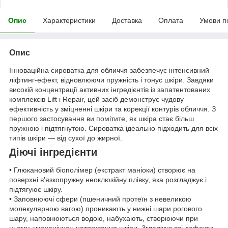
Опис
Характеристики
Доставка
Оплата
Умови п
Опис
Інноваційна сироватка для обличчя забезпечує інтенсивний
ліфтинг-ефект, відновлюючи пружність і тонус шкіри. Завдяки
високій концентрації активних інгредієнтів із запатентованих
комплексів Lift і Repair, цей засіб демонструє чудову
ефективність у зміцненні шкіри та корекції контурів обличчя. З
першого застосування ви помітите, як шкіра стає більш
пружною і підтягнутою. Сироватка ідеально підходить для всіх
типів шкіри — від сухої до жирної.
Діючі інгредієнти
• Глюкановий біополімер (екстракт маніоки) створює на
поверхні в'язкопружну неоклюзійну плівку, яка розгладжує і
підтягуює шкіру.
• Заповнюючі сфери (пшеничний протеїн з невеликою
молекулярною вагою) проникають у нижні шари рогового
шару, наповнюються водою, набухають, створюючи при