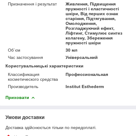
Призначення і результат
Живлення, Підвищення
пружності і еластичності
шкіри, Від перших ознак
старіння, Підтягування,
Омолодження,
Розгладжуючий ефект,
Ліфтинг, Стимулює синтез
колагену, Збереження
пружності шкіри
Об`єм
30 мл
Час застосування
Універсальний
Користувальницькі характеристики
Классификация
Профессиональная
косметического средства
Производитель
Institut Esthederm
Приховати
Умови доставки
Доставка здійснюється тільки по передоплаті.