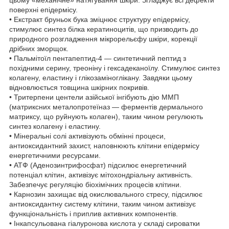
цьому «механічне» натягування шкіри. Згладжує всі дефекти
поверхні епідермісу.
• Екстракт бруньок бука зміцнює структуру епідермісу,
стимулює синтез білка кератиноцитів, що призводить до
природного розгладження мікрорельєфу шкіри, корекції
дрібних зморщок.
• Пальмітоїл пентапептид-4 — синтетичний пептид з
похідними серину, треоніну і гексадеканоїлу. Стимулює синтез
колагену, еластину і глікозаміноглікану. Завдяки цьому
відновлюється товщина шкірних покривів.
• Тритерпени центели азійської інгібують дію ММП
(матриксних металопротеїназ — ферментів дермального
матриксу, що руйнують колаген), таким чином регулюють
синтез колагену і еластину.
• Мінеральні солі активізують обмінні процеси,
антиоксидантний захист, наповнюють клітини епідермісу
енергетичними ресурсами.
• АТФ (Аденозинтрифосфат) підсилює енергетичний
потенціал клітин, активізує мітохондріальну активність.
Забезпечує регуляцію біохімічних процесів клітини.
• Карнозин захищає від окислювального стресу, підсилює
антиоксидантну систему клітини, таким чином активізує
функціональність і приплив активних компонентів.
• Інкапсульована гіалуронова кислота у складі сироватки