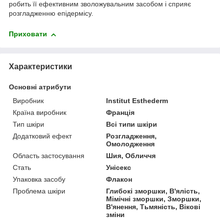
робить її ефективним зволожувальним засобом і сприяє
розгладженню епідермісу.
Приховати
Характеристики
Основні атрибути
Виробник
Institut Esthederm
Країна виробник
Франція
Тип шкіри
Всі типи шкіри
Додатковий ефект
Розгладження,
Омолодження
Область застосування
Шия, Обличчя
Стать
Унісекс
Упаковка засобу
Флакон
Проблема шкіри
Глибокі зморшки, В'ялість,
Мімічні зморшки, Зморшки,
В'янення, Тьмяність, Вікові
зміни