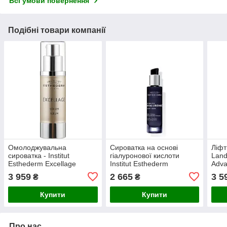
Всі умови повернення
Подібні товари компанії
Омолоджувальна
Сироватка на основі
Ліфт
сироватка - Institut
гіалуронової кислоти
Land
Esthederm Excellage
Institut Esthederm
Adva
Serum 30 мл
INTENSIVE HYALURONIC
Seru
3 959
2 665
3 5
₴
₴
30 мл
Купити
Купити
Про нас