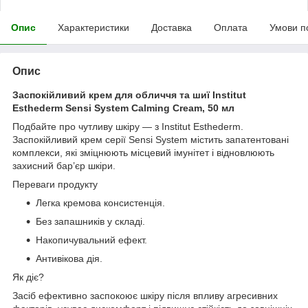
Опис
Характеристики
Доставка
Оплата
Умови п
Опис
Заспокійливий крем для обличчя та шиї Institut
Esthederm Sensi System Calming Cream, 50 мл
Подбайте про чутливу шкіру — з Institut Esthederm.
Заспокійливий крем серії Sensi System містить запатентовані
комплекси, які зміцнюють місцевий імунітет і відновлюють
захисний бар’єр шкіри.
Переваги продукту
Легка кремова консистенція.
Без запашників у складі.
Накопичувальний ефект.
Антивікова дія.
Як діє?
Засіб ефективно заспокоює шкіру після впливу агресивних