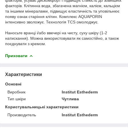
факторів, усуває дискомфорт і підвищує стійкість до зовнішніх
факторів. Клітинна вода, збагачена магнієм, калієм, кальцієм
та іншими мінералами, підвищує еластичність та уповільнює
появу ознак старіння клітин. Комплекс AQUAPORIN
інтенсивно зволожує. Технологія TCS омолоджує.
Наносьте вранці і/або ввечері на чисту, суху шкіру (1-2
натискання). Можна використовувати як самостійно, а також
поєднувати з кремом.
Приховати
Характеристики
Основні
Виробник
Institut Esthederm
Тип шкіри
Чутлива
Користувальницькі характеристики
Производитель
Institut Esthederm