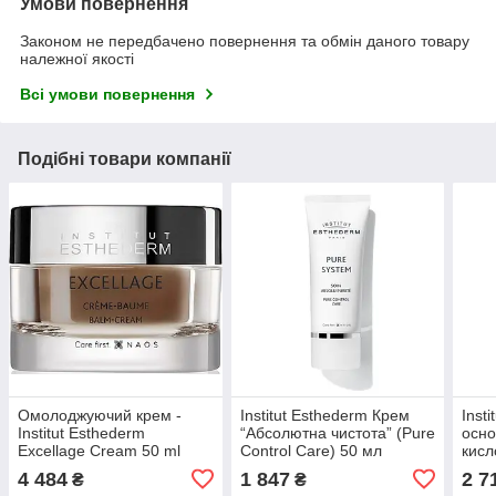
Умови повернення
Законом не передбачено повернення та обмін даного товару
належної якості
Всі умови повернення
Подібні товари компанії
Омолоджуючий крем -
Institut Esthederm Крем
Inst
Institut Esthederm
“Абсолютна чистота” (Pure
осно
Excellage Cream 50 ml
Control Care) 50 мл
кисл
HYA
4 484
1 847
2 7
₴
₴
мл