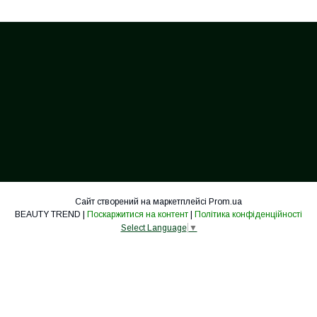
Сайт створений на маркетплейсі
Prom.ua
BEAUTY TREND |
Поскаржитися на контент
|
Політика конфіденційності
Select Language
▼