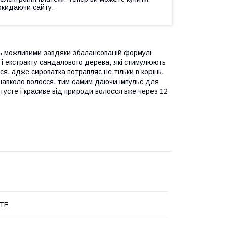
окидаючи сайту.
ь можливими завдяки збалансованій формулі
в) і екстракту сандалового дерева, які стимулюють
ся, адже сироватка потрапляє не тільки в корінь,
 навколо волосся, тим самим даючи імпульс для
 густе і красиве від природи волосся вже через 12
TE