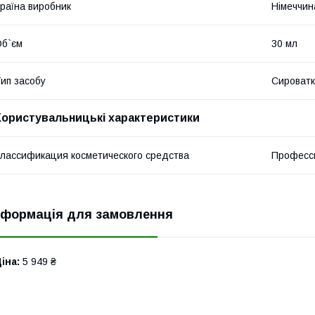
раїна виробник
Німеччин
б`єм
30 мл
ип засобу
Сироват
Користувальницькі характеристики
лассификация косметического средства
Професс
нформація для замовлення
іна:
5 949 ₴