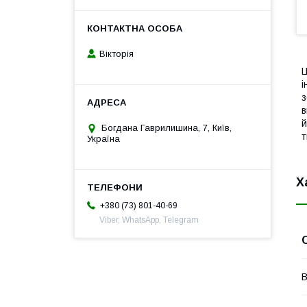
Вікторія
Ц
і
з
в
й
Богдана Гаврилишина, 7, Київ,
т
Україна
Х
+380 (73) 801-40-69
Viber, WhatsApp, Telegram
В