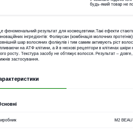
будь-який товар не п
е феноменальний результат для космецевтики.Такі ефекти стают
нноваційних інгредієнтів: Фолікусан (комбінація молочних протеїні
овнішній шар волосяних фолікулів і тим самим активують ріст волос
пливаючи на АТФ клітини, а й в нюхові рецептори в клітинах шкіри
ого росту. Текстура засобу не обтяжує волосся. Результат – довге,
ижнів застосування.
арактеристики
Основні
иробник
M2 BEAU