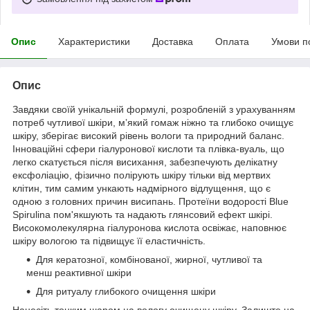
Опис
Характеристики
Доставка
Оплата
Умови п
Опис
Завдяки своїй унікальній формулі, розробленій з урахуванням
потреб чутливої шкіри, мʼякий гомаж ніжно та глибоко очищує
шкіру, зберігає високий рівень вологи та природний баланс.
Інноваційні сфери гіалуронової кислоти та плівка-вуаль, що
легко скатується після висихання, забезпечують делікатну
ексфоліацію, фізично полірують шкіру тільки від мертвих
клітин, тим самим ункають надмірного відлущення, що є
одною з головних причин висипань. Протеїни водорості Blue
Spirulina пом'якшують та надають глянсовий ефект шкірі.
Високомолекулярна гіалуронова кислота освіжає, наповнює
шкіру вологою та підвищує її еластичність.
Для кератозної, комбінованої, жирної, чутливої та
менш реактивної шкіри
Для ритуалу глибокого очищення шкіри
Нанесіть тонким шаром на вологу очищену шкіру. Залиште на