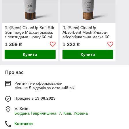
Re[Sens] CleanUp Soft Silk
Re[Sens] CleanUp
Gommage Маска-гоммаж
Absorbent Mask Ультра-
з пептидами шовку 60 ml
абсорбувальна маска 60
ml
1 369
1 222
₴
₴
Купити
Купити
Про нас
Рейтинг не сформований
Менше 5 відгуків за останній рік
Працює з 13.06.2023
м. Київ
Богдана Гаврилишина, 7, Київ, Україна
Контакти