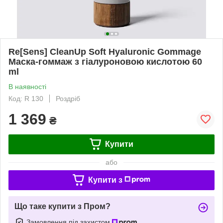
Re[Sens] CleanUp Soft Hyaluronic Gommage
Маска-гоммаж з гіалуроновою кислотою 60
ml
В наявності
Код: R 130
Роздріб
1 369
₴
Купити
або
Купити з
Що таке купити з Пром?
Замовлення під захистом