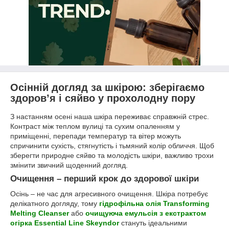
Осінній догляд за шкірою: зберігаємо
здоров’я і сяйво у прохолодну пору
З настанням осені наша шкіра переживає справжній стрес.
Контраст між теплом вулиці та сухим опаленням у
приміщенні, перепади температур та вітер можуть
спричинити сухість, стягнутість і тьмяний колір обличчя. Щоб
зберегти природне сяйво та молодість шкіри, важливо трохи
змінити звичний щоденний догляд.
Очищення – перший крок до здорової шкіри
Осінь – не час для агресивного очищення. Шкіра потребує
делікатного догляду, тому
гідрофільна олія Transforming
Melting Cleanser
або
очищуюча емульсія з екстрактом
огірка Essential Line Skeyndor
стануть ідеальними