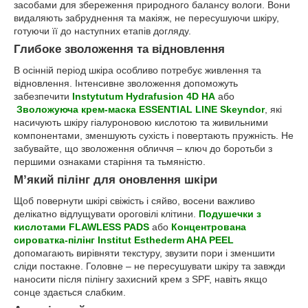
засобами для збереження природного балансу вологи. Вони
видаляють забруднення та макіяж, не пересушуючи шкіру,
готуючи її до наступних етапів догляду.
Глибоке зволоження та відновлення
В осінній період шкіра особливо потребує живлення та
відновлення. Інтенсивне зволоження допоможуть
забезпечити
Instytutum Hydrafusion 4D HA
або
Зволожуюча крем-маска ESSENTIAL LINE Skeyndor
, які
насичують шкіру гіалуроновою кислотою та живильними
компонентами, зменшують сухість і повертають пружність. Не
забувайте, що зволоження обличчя – ключ до боротьби з
першими ознаками старіння та тьмяністю.
М’який пілінг для оновлення шкіри
Щоб повернути шкірі свіжість і сяйво, восени важливо
делікатно відлущувати ороговілі клітини.
Подушечки з
кислотами FLAWLESS PADS
або
Концентрована
сироватка-пілінг Institut Esthederm AHA PEEL
допомагають вирівняти текстуру, звузити пори і зменшити
сліди постакне. Головне – не пересушувати шкіру та завжди
наносити після пілінгу захисний крем з SPF, навіть якщо
сонце здається слабким.