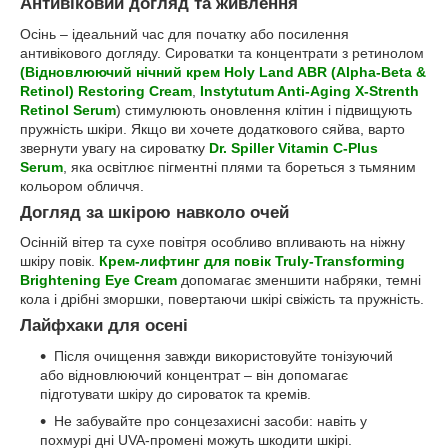
Антивіковий догляд та живлення
Осінь – ідеальний час для початку або посилення
антивікового догляду. Сироватки та концентрати з ретинолом
(Відновлюючий нічний крем Holy Land ABR (Alpha-Beta &
Retinol) Restoring Cream
,
Instytutum Anti-Aging X-Strenth
Retinol Serum
) стимулюють оновлення клітин і підвищують
пружність шкіри. Якщо ви хочете додаткового сяйва, варто
звернути увагу на сироватку
Dr. Spiller Vitamin C-Plus
Serum
, яка освітлює пігментні плями та бореться з тьмяним
кольором обличчя.
Догляд за шкірою навколо очей
Осінній вітер та сухе повітря особливо впливають на ніжну
шкіру повік.
Крем-лифтинг для повік Truly-Transforming
Brightening Eye Cream
допомагає зменшити набряки, темні
кола і дрібні зморшки, повертаючи шкірі свіжість та пружність.
Лайфхаки для осені
Після очищення завжди використовуйте тонізуючий
або відновлюючий концентрат – він допомагає
підготувати шкіру до сироваток та кремів.
Не забувайте про сонцезахисні засоби: навіть у
похмурі дні UVA-промені можуть шкодити шкірі.